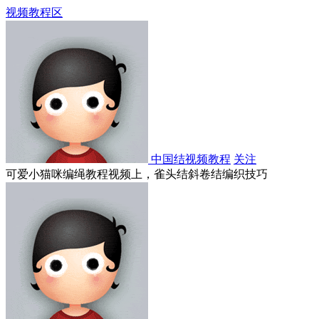
视频教程区
中国结视频教程
关注
可爱小猫咪编绳教程视频上，雀头结斜卷结编织技巧