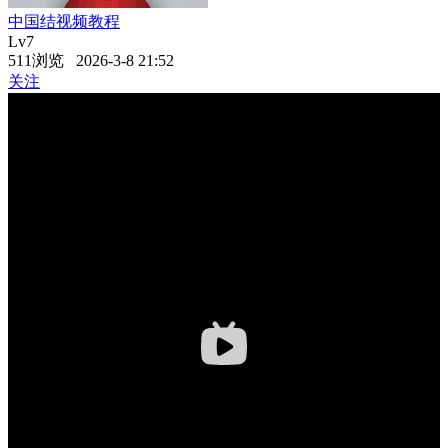
中国结视频教程
Lv7
511浏览 2026-3-8 21:52
关注