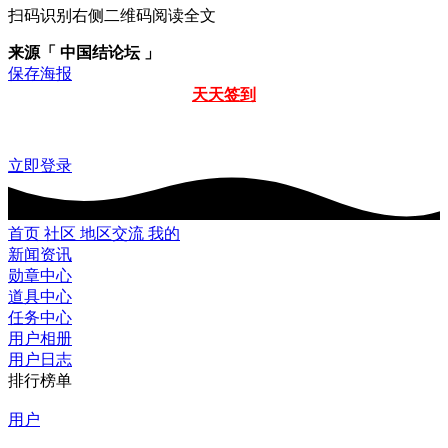
扫码识别右侧二维码阅读全文
来源「 中国结论坛 」
保存海报
天天签到
立即登录
首页
社区
地区交流
我的
新闻资讯
勋章中心
道具中心
任务中心
用户相册
用户日志
排行榜单
用户