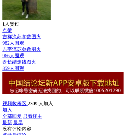
1
人赞过
点赞
吉祥流苏参数图
火
982人围观
吉字流苏参数图
火
966人围观
盘长结走线图
火
859人围观
视频教程区
2309 人加入
加入
全部回复
只看楼主
最新
最早
没有评论内容