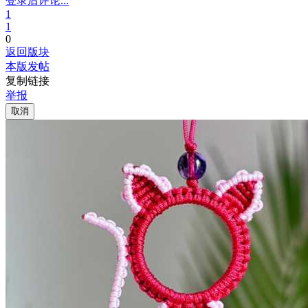
登录后评论...
1
1
0
返回版块
本版发帖
复制链接
举报
取消