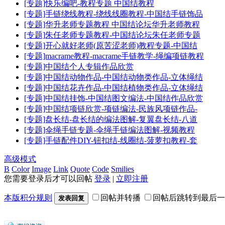
[专题]快乐编吧-教程专题 中国结教程
[专题]手链绕线教程-绕线线圈教程-中国结手链饰品
[专题]华升老师专题教程 中国结论坛华升老师教程
[专题]朱任老师专题教程-中国结论坛朱任老师专题
[专题]开心就好老师(原苦涩老师)教程专题-中国结
[专题]macrame教程-macrame手链教学-绳编项链教程
[专题]中国结个人专辑作品欣赏
[专题]中国结动物作品-中国结动物类作品-立体绳结
[专题]中国结花卉作品-中国结植物类作品-立体绳结
[专题]中国结挂饰-中国结图文编法-中国结作品欣赏
[专题]中国结项链欣赏-项链编法-民族风项链作品-
[专题]盘长结-盘长结的编法图解-复翼盘长结-八道
[专题]伞绳手链专题-伞绳手链编法图解-视频教程
[专题]手链配件DIY-钮扣结-线圈结-菠萝扣教程-套
高级模式
B
Color
Image
Link
Quote
Code
Smilies
您需要登录后才可以回帖
登录
|
立即注册
本版积分规则
回帖并转播
回帖后跳转到最后一
发表回复