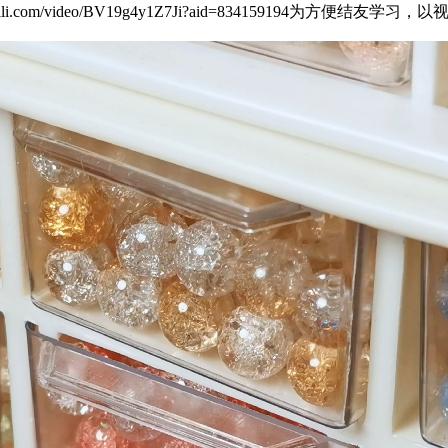
ibili.com/video/BV19g4y1Z7Ji?aid=83415919