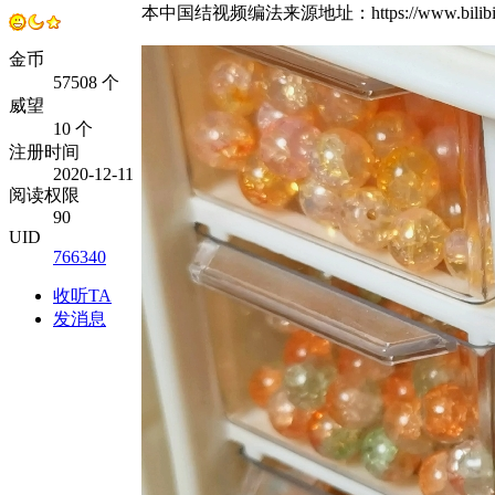
本中国结视频编法来源地址：https://www.bil
金币
57508 个
威望
10 个
注册时间
2020-12-11
阅读权限
90
UID
766340
收听TA
发消息