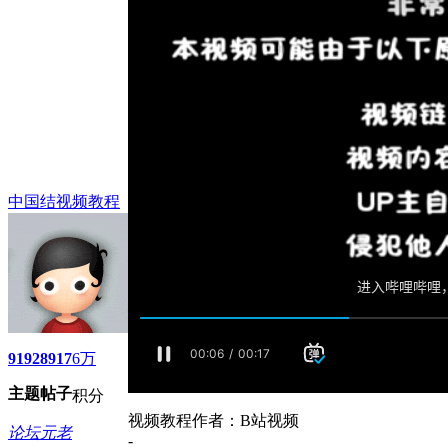
中国结视频教程
9192
8917
6万
主题
帖子
积分
视频教程作者：B站视频
论坛元老
-