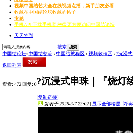
视频
中国结艺大全在线视频点播，新手朋友必看
收藏
在中国结论坛收藏的帖子
专题
手机APP
下载手机客户端 更方便访问中国结论坛
天天签到
搜索
搜索
中国结论坛
»
中国结交流
›
中国结教程区
›
视频教程区
›
?沉浸
返回列表
?沉浸式串珠｜『烧灯
查看:
472
|
回复:
0
[复制链接]
发表于 2026-3-7 23:02
|
显示全部楼层
|
阅读