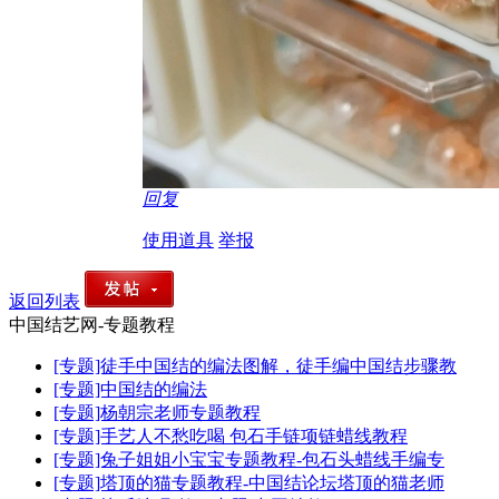
回复
使用道具
举报
返回列表
中国结艺网-专题教程
[专题]徒手中国结的编法图解，徒手编中国结步骤教
[专题]中国结的编法
[专题]杨朝宗老师专题教程
[专题]手艺人不愁吃喝 包石手链项链蜡线教程
[专题]兔子姐姐小宝宝专题教程-包石头蜡线手编专
[专题]塔顶的猫专题教程-中国结论坛塔顶的猫老师