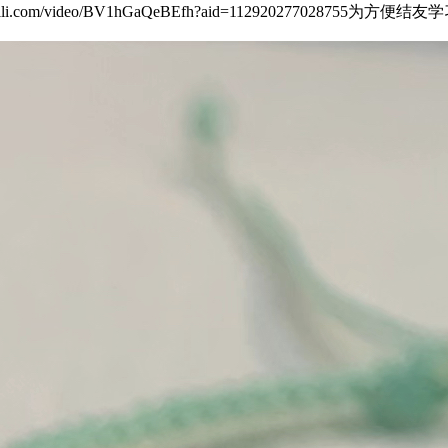
bili.com/video/BV1hGaQeBEfh?aid=11292027