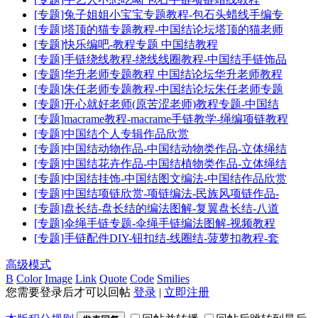
[专题]兔子姐姐小宝宝专题教程-包石头蜡线手编专
[专题]塔顶的猫专题教程-中国结论坛塔顶的猫老师
[专题]快乐编吧-教程专题 中国结教程
[专题]手链绕线教程-绕线线圈教程-中国结手链饰品
[专题]华升老师专题教程 中国结论坛华升老师教程
[专题]朱任老师专题教程-中国结论坛朱任老师专题
[专题]开心就好老师(原苦涩老师)教程专题-中国结
[专题]macrame教程-macrame手链教学-绳编项链教程
[专题]中国结个人专辑作品欣赏
[专题]中国结动物作品-中国结动物类作品-立体绳结
[专题]中国结花卉作品-中国结植物类作品-立体绳结
[专题]中国结挂饰-中国结图文编法-中国结作品欣赏
[专题]中国结项链欣赏-项链编法-民族风项链作品-
[专题]盘长结-盘长结的编法图解-复翼盘长结-八道
[专题]伞绳手链专题-伞绳手链编法图解-视频教程
[专题]手链配件DIY-钮扣结-线圈结-菠萝扣教程-套
高级模式
B
Color
Image
Link
Quote
Code
Smilies
您需要登录后才可以回帖
登录
|
立即注册