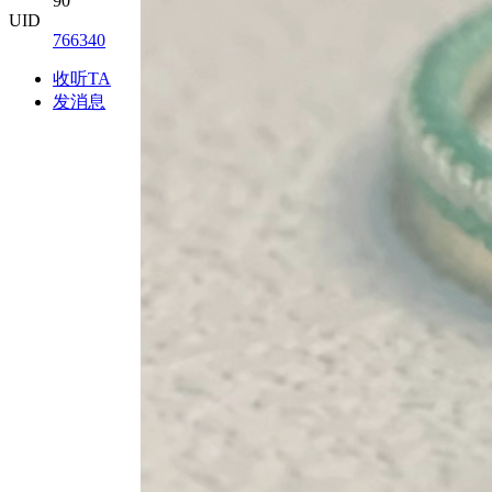
90
UID
766340
收听TA
发消息