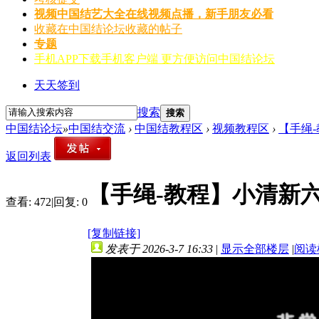
视频
中国结艺大全在线视频点播，新手朋友必看
收藏
在中国结论坛收藏的帖子
专题
手机APP
下载手机客户端 更方便访问中国结论坛
天天签到
搜索
搜索
中国结论坛
»
中国结交流
›
中国结教程区
›
视频教程区
›
【手绳
返回列表
【手绳-教程】小清新
查看:
472
|
回复:
0
[复制链接]
发表于 2026-3-7 16:33
|
显示全部楼层
|
阅读