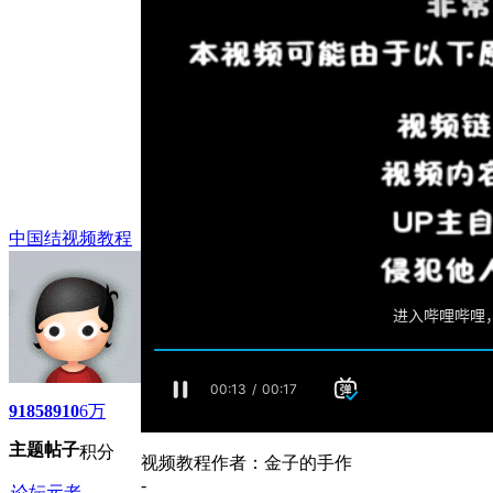
中国结视频教程
9185
8910
6万
主题
帖子
积分
视频教程作者：金子的手作
-
论坛元老