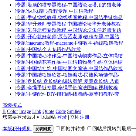
[专题]塔顶的猫专题教程-中国结论坛塔顶的猫老师
[专题]快乐编吧-教程专题 中国结教程
[专题]手链绕线教程-绕线线圈教程-中国结手链饰品
[专题]华升老师专题教程 中国结论坛华升老师教程
[专题]朱任老师专题教程-中国结论坛朱任老师专题
[专题]开心就好老师(原苦涩老师)教程专题-中国结
[专题]macrame教程-macrame手链教学-绳编项链教程
[专题]中国结个人专辑作品欣赏
[专题]中国结动物作品-中国结动物类作品-立体绳结
[专题]中国结花卉作品-中国结植物类作品-立体绳结
[专题]中国结挂饰-中国结图文编法-中国结作品欣赏
[专题]中国结项链欣赏-项链编法-民族风项链作品-
[专题]盘长结-盘长结的编法图解-复翼盘长结-八道
[专题]伞绳手链专题-伞绳手链编法图解-视频教程
[专题]手链配件DIY-钮扣结-线圈结-菠萝扣教程-套
高级模式
B
Color
Image
Link
Quote
Code
Smilies
您需要登录后才可以回帖
登录
|
立即注册
本版积分规则
回帖并转播
回帖后跳转到最后一
发表回复