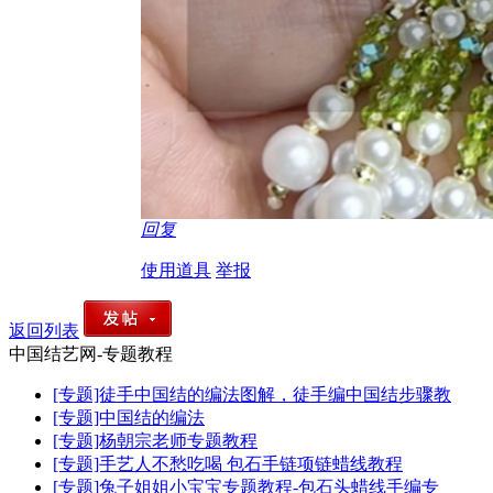
回复
使用道具
举报
返回列表
中国结艺网-专题教程
[专题]徒手中国结的编法图解，徒手编中国结步骤教
[专题]中国结的编法
[专题]杨朝宗老师专题教程
[专题]手艺人不愁吃喝 包石手链项链蜡线教程
[专题]兔子姐姐小宝宝专题教程-包石头蜡线手编专