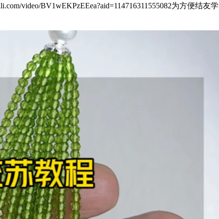
bili.com/video/BV1wEKPzEEea?aid=114716311