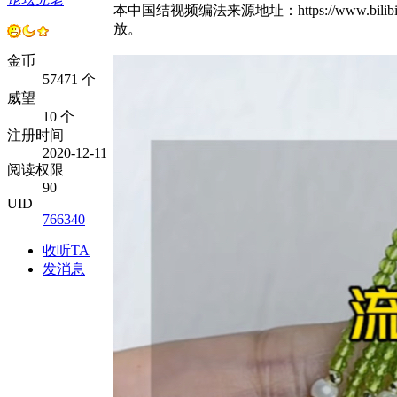
本中国结视频编法来源地址：https://www.bili
放。
金币
57471 个
威望
10 个
注册时间
2020-12-11
阅读权限
90
UID
766340
收听TA
发消息