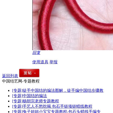
回复
使用道具
举报
返回列表
中国结艺网-专题教程
[专题]徒手中国结的编法图解，徒手编中国结步骤教
[专题]中国结的编法
[专题]杨朝宗老师专题教程
[专题]手艺人不愁吃喝 包石手链项链蜡线教程
[专题]兔子姐姐小宝宝专题教程-包石头蜡线手编专