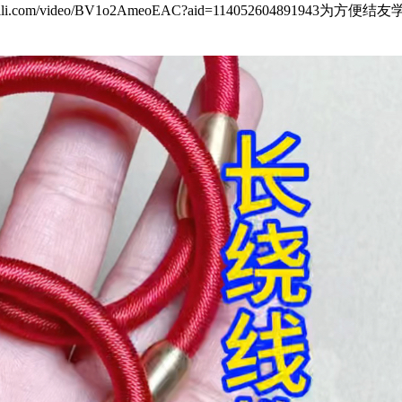
bili.com/video/BV1o2AmeoEAC?aid=11405260