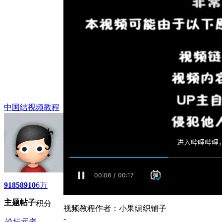
中国结视频教程
9185
8910
6万
主题
帖子
积分
视频教程作者：小果编织铺子
-
论坛元老