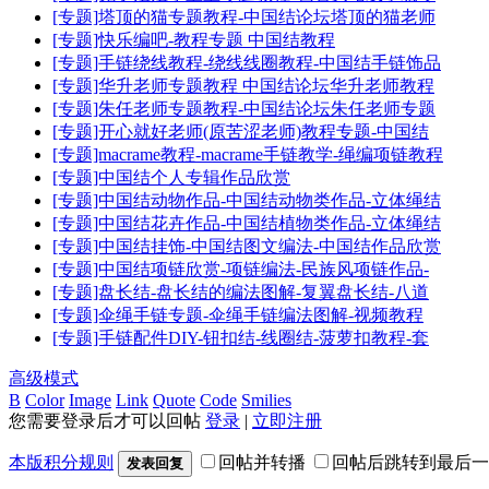
[专题]塔顶的猫专题教程-中国结论坛塔顶的猫老师
[专题]快乐编吧-教程专题 中国结教程
[专题]手链绕线教程-绕线线圈教程-中国结手链饰品
[专题]华升老师专题教程 中国结论坛华升老师教程
[专题]朱任老师专题教程-中国结论坛朱任老师专题
[专题]开心就好老师(原苦涩老师)教程专题-中国结
[专题]macrame教程-macrame手链教学-绳编项链教程
[专题]中国结个人专辑作品欣赏
[专题]中国结动物作品-中国结动物类作品-立体绳结
[专题]中国结花卉作品-中国结植物类作品-立体绳结
[专题]中国结挂饰-中国结图文编法-中国结作品欣赏
[专题]中国结项链欣赏-项链编法-民族风项链作品-
[专题]盘长结-盘长结的编法图解-复翼盘长结-八道
[专题]伞绳手链专题-伞绳手链编法图解-视频教程
[专题]手链配件DIY-钮扣结-线圈结-菠萝扣教程-套
高级模式
B
Color
Image
Link
Quote
Code
Smilies
您需要登录后才可以回帖
登录
|
立即注册
本版积分规则
回帖并转播
回帖后跳转到最后一
发表回复