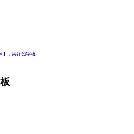
区】
›
吉祥如字板
字板