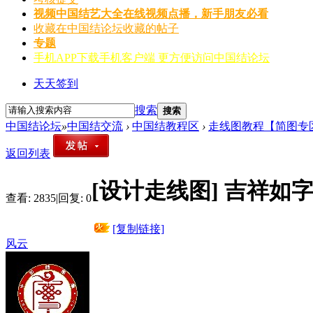
视频
中国结艺大全在线视频点播，新手朋友必看
收藏
在中国结论坛收藏的帖子
专题
手机APP
下载手机客户端 更方便访问中国结论坛
天天签到
搜索
搜索
中国结论坛
»
中国结交流
›
中国结教程区
›
走线图教程【简图专
返回列表
[设计走线图]
吉祥如
查看:
2835
|
回复:
0
[复制链接]
风云