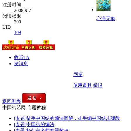
注册时间
2008-9-7
阅读权限
心海无痕
200
UID
109
收听TA
发消息
回复
使用道具
举报
返回列表
中国结艺网-专题教程
[专题]徒手中国结的编法图解，徒手编中国结步骤教
[专题]中国结的编法
[专题]杨朝宗老师专题教程