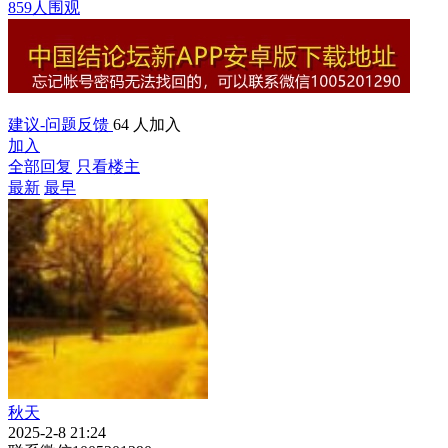
859人围观
建议-问题反馈
64 人加入
加入
全部回复
只看楼主
最新
最早
秋天
2025-2-8 21:24