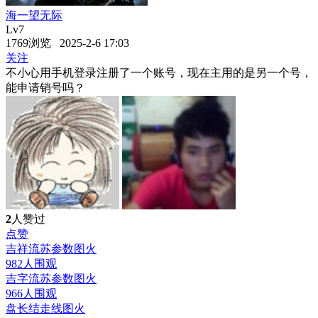
海一望无际
Lv7
1769浏览 2025-2-6 17:03
关注
不小心用手机登录注册了一个账号，现在主用的是另一个号，
能申请销号吗？
2
人赞过
点赞
吉祥流苏参数图
火
982人围观
吉字流苏参数图
火
966人围观
盘长结走线图
火