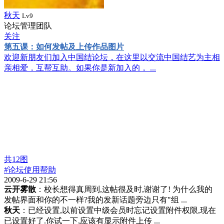
秋天
Lv9
论坛管理团队
关注
第五课：如何发帖及上传作品图片
欢迎新朋友们加入中国结论坛，在这里以交流中国结艺为主相
亲相爱，互帮互助。如果你是新加入的， ...
共
12
图
#论坛使用帮助
2009-6-29 21:56
云开雾散
：校长想得真周到,这帖很及时,谢谢了! 为什么我的
发帖界面和你的不一样?我的发新话题旁边只有"组 ...
秋天
：已经设置,以前设置中级会员时忘记设置附件权限,现在
已设置好了.你试一下,应该有显示附件上传 ...