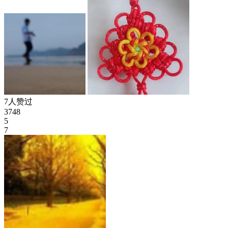
7人赞过
3748
5
7