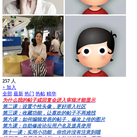
257
人
+ 加入
全部
最新
热门
热帖
精华
为什么我的帖子或回复会进入审核才能显示
第二课：设置个性头像，更好溶入社区
第三课：收藏功能，让喜欢的帖子不再难找
第六课：如何编辑发表的帖子，修改上传的图片
第九课：自助修改论坛用户名及道具使用
第十一课：实用小功能，你也许没有注意到哦