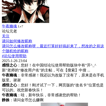
午夜幽魂
Lv7
论坛元老
关注
请问如何修改昵称
请问怎么修改昵称呀，最近打算好好搞起来了，想改的之前这
个随机给的昵称
#论坛使用帮助
2025-1-26 23:04
感悟之心
：您好！在中国结论坛使用帮助版块中有“开^_^
新”老师的“修改用户名”的主帖，可在【搜索】中搜 ...
午夜幽魂
：非常感谢！我还以为改版了没有了，原来是在手机
版里。谢谢
感悟之心
：您好！刚才试了一下，网页版的“改名卡”位置也是
可以的。祝您新春快乐！
午夜幽魂
：哇，新年快乐，非常感谢您的帮助！
静姝
：请问金币怎么赚啊