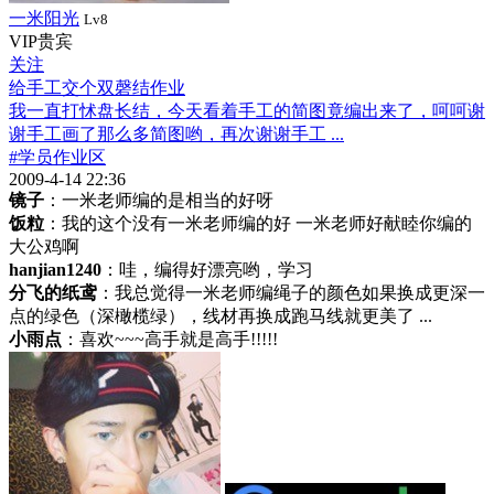
一米阳光
Lv8
VIP贵宾
关注
给手工交个双磬结作业
我一直打怵盘长结，今天看着手工的简图竟编出来了，呵呵谢
谢手工画了那么多简图哟，再次谢谢手工 ...
#学员作业区
2009-4-14 22:36
镜子
：一米老师编的是相当的好呀
饭粒
：我的这个没有一米老师编的好 一米老师好献睦你编的
大公鸡啊
hanjian1240
：哇，编得好漂亮哟，学习
分飞的纸鸢
：我总觉得一米老师编绳子的颜色如果换成更深一
点的绿色（深橄榄绿），线材再换成跑马线就更美了 ...
小雨点
：喜欢~~~高手就是高手!!!!!