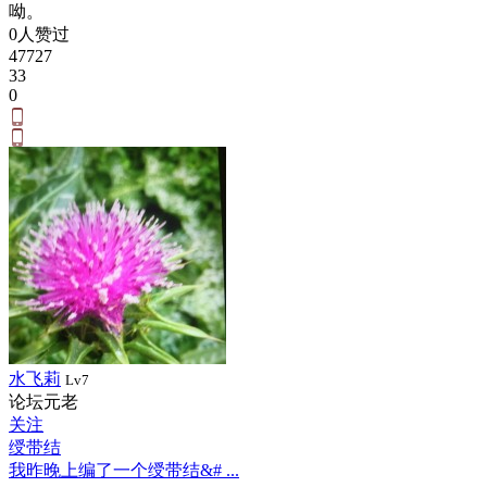
呦。
0人赞过
47727
33
0
水飞莉
Lv7
论坛元老
关注
绶带结
我昨晚上编了一个绶带结&# ...