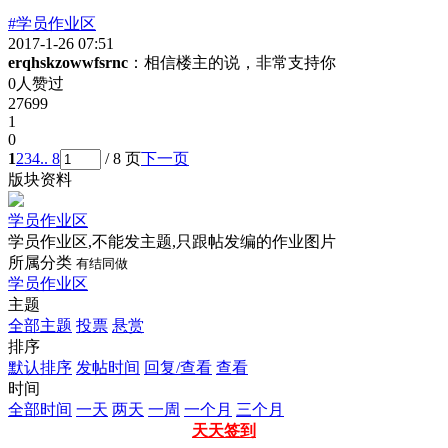
#学员作业区
2017-1-26 07:51
erqhskzowwfsrnc
：相信楼主的说，非常支持你
0人赞过
27699
1
0
1
2
3
4
.. 8
/ 8 页
下一页
版块资料
学员作业区
学员作业区,不能发主题,只跟帖发编的作业图片
所属分类
有结同做
学员作业区
主题
全部主题
投票
悬赏
排序
默认排序
发帖时间
回复/查看
查看
时间
全部时间
一天
两天
一周
一个月
三个月
天天签到