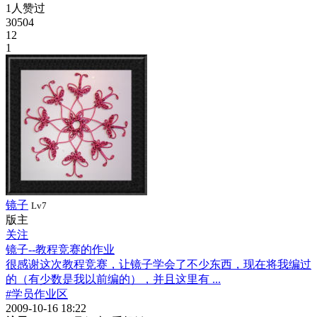
1人赞过
30504
12
1
镜子
Lv7
版主
关注
镜子--教程竞赛的作业
很感谢这次教程竞赛，让镜子学会了不少东西，现在将我编过
的（有少数是我以前编的），并且这里有 ...
#学员作业区
2009-10-16 18:22