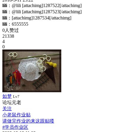
lili
：@lili [attachimg]1287522[/attachimg]
lili
：@lili [attachimg]1287523[/attachimg]
lili
：[attachimg]1287534[/attachimg]
lili
：6555555
0人赞过
21338
4
0
如梦
Lv7
论坛元老
关注
小老鼠作业贴
请做完作业的来这跟贴喽
#学员作业区