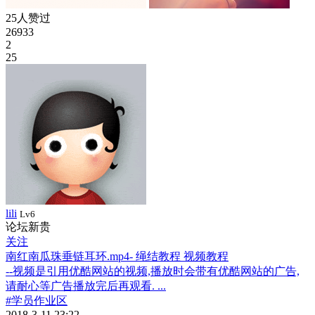
25人赞过
26933
2
25
lili
Lv6
论坛新贵
关注
南红南瓜珠垂链耳环.mp4- 绳结教程 视频教程
--视频是引用优酷网站的视频,播放时会带有优酷网站的广告,
请耐心等广告播放完后再观看. ...
#学员作业区
2018-3-11 23:22