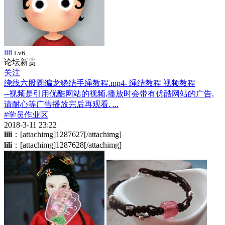
lili
Lv6
论坛新贵
关注
绕线六股圆编龙鳞结手绳教程.mp4- 绳结教程 视频教程
--视频是引用优酷网站的视频,播放时会带有优酷网站的广告,
请耐心等广告播放完后再观看. ...
#学员作业区
2018-3-11 23:22
lili
：[attachimg]1287627[/attachimg]
lili
：[attachimg]1287628[/attachimg]