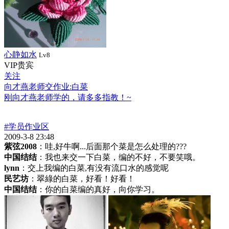
心静如水
Lv8
VIP贵宾
关注
向才燕老师交作业:白菜
刚向才燕老师学的，请多多指教！~
#学员作业区
2009-3-8 23:48
紫弦2008
：哇,好牛啊...后面那个菜是怎么处理的???
中国结结
：我也来交一下白菜，编的不好，不要笑哦。
lynn
：交上我编的白菜,有没有流口水的感觉呢
民艺坊
：翠綠的白菜，好看！好看！
中国结结
：你的白菜编的真好，向你学习。