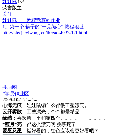
娃娃鼠
Lv8
荣誉版主
关注
娃娃鼠——教程竞赛的作业
1。第一个 镜子的“一见倾心” 教程地址：
http://bbs.jieyiwang.cn/thread-4033-1-1.html ...
共
34
图
#学员作业区
2009-10-15 14:14
心海无痕
：娃娃鼠编什么都很工整漂亮。
云开雾散
：工整漂亮，个个都是精品！
缘结
：喜欢第一个和第四个。。。。。。。。。。
*蓝月*亮
：都这么漂亮啊 羡慕死了
爱巫及巫
：挺好看的，红色应该会更好看吧？