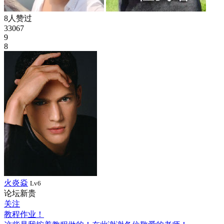
8人赞过
33067
9
8
火炎焱
Lv6
论坛新贵
关注
教程作业！