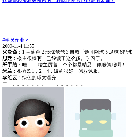
这些是我按着教程做的！在此谢谢各位敬爱的老师！
#学员作业区
2009-11-4 11:55
火炎焱
：1 宝葫芦 2 玲珑琵琶 3 自救手链 4 网球 5 足球 6排球
思廷
：楼主很棒啊，已经编了这么多。学习了。
纤手结
：哇…… 楼主厉害，个个都是精品！佩服佩服啊！
米兰
：很喜欢1，2，4，编的很好，佩服佩服。
李维云
：绿色的球太漂亮
了。。。。。。。。。。。。。。。。