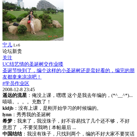
宁儿
Lv6
论坛新贵
关注
UC结艺情的圣诞树交作业喽
圣诞节快到了，编个这样的小圣诞树还是蛮好看的，编完的朋
友都拿来凉凉吧！
#学员作业区
2008-12-8 23:45
遥远的流星
：俺没上课，嘿嘿 这个是我去年编的，(*^__^*)...
嘻嘻。。。。充数了！
kldjb
：没有上课，是刚开始学习的时候编的。
lynn
：秀秀我的圣诞树
希梦
：我来了，我没珠子，好不容易找了几个还不够，不好
意思了 ，不要笑我哟 [ 本帖最后 ...
中国结结
：我没有珠子，只找到两个，编的不好大家不要笑话