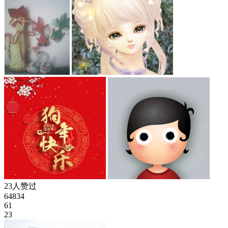
23人赞过
64834
61
23