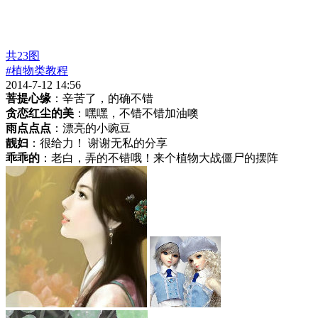
共
23
图
#植物类教程
2014-7-12 14:56
菩提心缘
：辛苦了，的确不错
贪恋红尘的美
：嘿嘿，不错不错加油噢
雨点点点
：漂亮的小豌豆
靓妇
：很给力！ 谢谢无私的分享
乖乖的
：老白，弄的不错哦！来个植物大战僵尸的摆阵