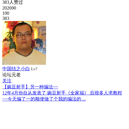
383人赞过
202690
100
383
中国结之小白
Lv7
论坛元老
关注
【豌豆射手】另一种编法~~
12年4月份自从发表了 豌豆射手《全家福》 后很多人求教程
~~今天编了一的顺便做了个我的编法的 ...