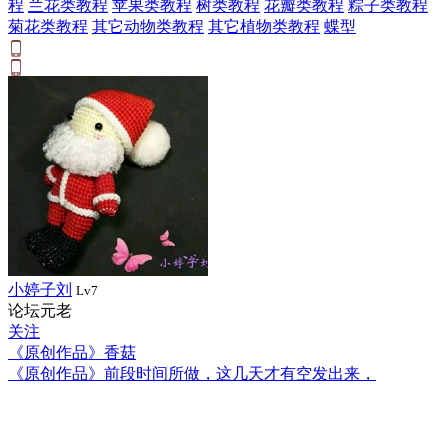
程
兰花类教程
苹果类教程
树类教程
花瓣类教程
粽子类教程
菊花类教程
其它动物类教程
其它植物类教程
蝶型
小婷子刘
Lv7
论坛元老
关注
《原创作品》香菇
《原创作品》前段时间所做，这几天才有空发出来，