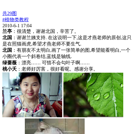
共
29
图
#植物类教程
2010-6-1 17:04
兰亭
：很清楚，谢谢北国，辛苦了。
北国
：谢谢兰姨支持. 在这说明一下,这是才燕老师的原创,这只
是在照猫画虎,希望才燕老师不要生气.
北国
：有朋友不太明白,画了一张简单的图,希望能看明白,一个
小圈代表一个斜卷结,蓝线是轴线.
绿蔷薇
：漂亮…… 可惜不会勾叶子啊……
桃小夭
：老师好厉害，很好看呢。感谢分享。