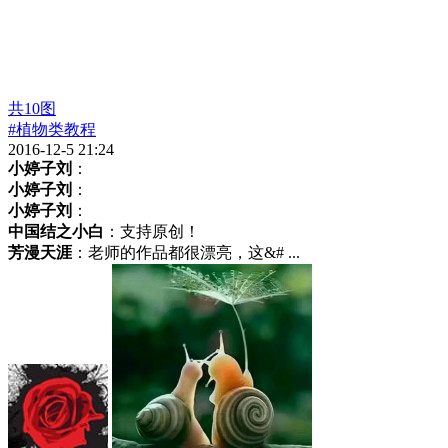
共
10
图
#植物类教程
2016-12-5 21:24
小婷子刘
：
小婷子刘
：
小婷子刘
：
中国结之小白
：支持原创！
芳漫天涯
：老师的作品都很漂亮，这&# ...