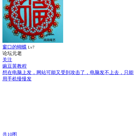
窗口的蝴蝶
Lv7
论坛元老
关注
豌豆荚教程
想在电脑上发，网站可能又受到攻击了，电脑发不上去，只能
用手机慢慢发
共
10
图