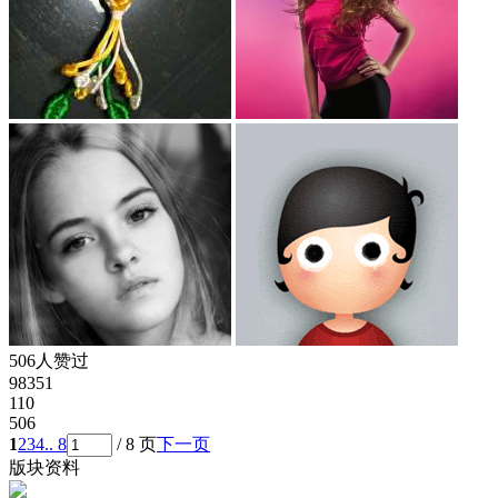
506人赞过
98351
110
506
1
2
3
4
.. 8
/ 8 页
下一页
版块资料