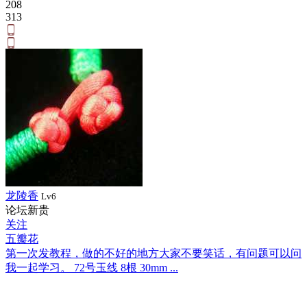
208
313
龙陵香
Lv6
论坛新贵
关注
五瓣花
第一次发教程，做的不好的地方大家不要笑话，有问题可以问
我一起学习。 72号玉线 8根 30mm ...