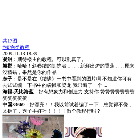
共
17
图
#植物类教程
2009-11-13 18:39
凝泪
：期待楼主的教程。可以乱真了。
旭郡
：哈哈！斜卷结的拥护者 .. . . .. 新鲜出炉的香蕉 . . . .原来
没猜错，果然是你的作品
东子
：是不是在《结缘》一书中看到的图片啊 不知道你可有
去试试编一下书中的袋鼠和梁龙 我只编了一个 ...
海福-天比海蓝
：好有想象力和创造力 支持你 赞赞赞赞赞赞赞
赞赞赞赞赞
中国33669
：好漂亮！！我以前试着编了一下，总觉得不像，
又拆了，秀子手好巧！！！！做个教程行吗？