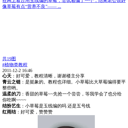
在网上看过用玉线编的草莓，尝试着编了一个，结果老公说好
像草莓有点“营养不良”—— ...
共
19
图
#植物类教程
2011-12-2 16:46
心天
：好可爱，教程清晰，谢谢楼主分享
青云之链
：是挺象的。教程也详细。小草莓比大草莓编得要平
整些哟。
温柔的刀
：香甜的草莓~~先抢一个尝尝，等我学会了也分给
你吃啊~~~~
结扮艺生
：小草莓是玉线编的吗 还是五号线
红雨结
：好可爱，赞赞赞