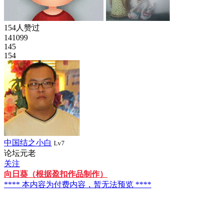
154人赞过
141099
145
154
中国结之小白
Lv7
论坛元老
关注
向日葵（根据盈扣作品制作）
**** 本内容为付费内容，暂无法预览 ****