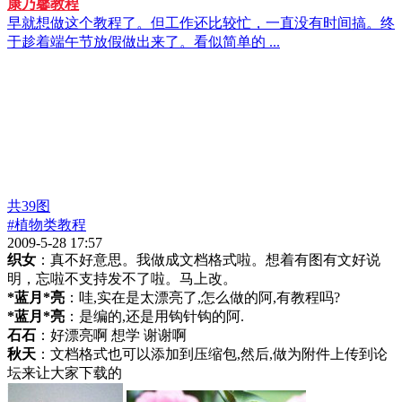
康乃馨教程
早就想做这个教程了。但工作还比较忙，一直没有时间搞。终
于趁着端午节放假做出来了。看似简单的 ...
共
39
图
#植物类教程
2009-5-28 17:57
织女
：真不好意思。我做成文档格式啦。想着有图有文好说
明，忘啦不支持发不了啦。马上改。
*蓝月*亮
：哇,实在是太漂亮了,怎么做的阿,有教程吗?
*蓝月*亮
：是编的,还是用钩针钩的阿.
石石
：好漂亮啊 想学 谢谢啊
秋天
：文档格式也可以添加到压缩包,然后,做为附件上传到论
坛来让大家下载的