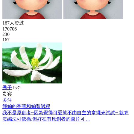
167人赞过
170706
230
167
秀子
Lv7
贵宾
关注
我編的香蕉和編製過程
我不是原創者~因為覺得可愛就不由自主的拿繩來試試~ 就算
沒編法可依循,但好在有原創者的圖片可 ...