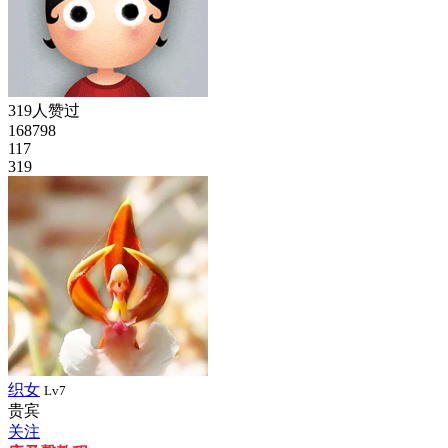
319人赞过
168798
117
319
织女
Lv7
贵宾
关注