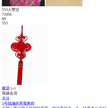
553人赞过
71056
69
553
媛源
Lv5
高级会员
关注
5号线编的草莓教程