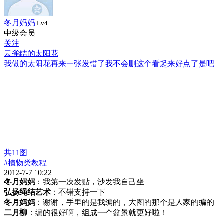
冬月妈妈
Lv4
中级会员
关注
云雀结的太阳花
我做的太阳花再来一张发错了我不会删这个看起来好点了是吧
共
11
图
#植物类教程
2012-7-7 10:22
冬月妈妈
：我第一次发贴，沙发我自己坐
弘扬绳结艺术
：不错支持一下
冬月妈妈
：谢谢，手里的是我编的，大图的那个是人家的编的
二月柳
：编的很好啊，组成一个盆景就更好啦！