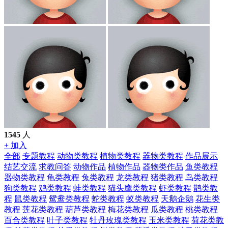
1545
人
+ 加入
全部
专题教程
动物类教程
植物类教程
器物类教程
作品展示
结艺交流
求教问答
动物作品
植物作品
器物类作品
鱼类教程
器物类教程
龟类教程
兔类教程
龙类教程
猪类教程
鸟类教程
狗类教程
鸡类教程
蛙类教程
猫头鹰类教程
虾类教程
鹊类教
程
鼠类教程
鸳鸯类教程
蛇类教程
蚁类教程
天鹅企鹅
花生类
教程
莲花类教程
葫芦类教程
梅花类教程
瓜类教程
桃类教程
百合类教程
叶子类教程
牡丹玫瑰类教程
玉米类教程
荷花类教