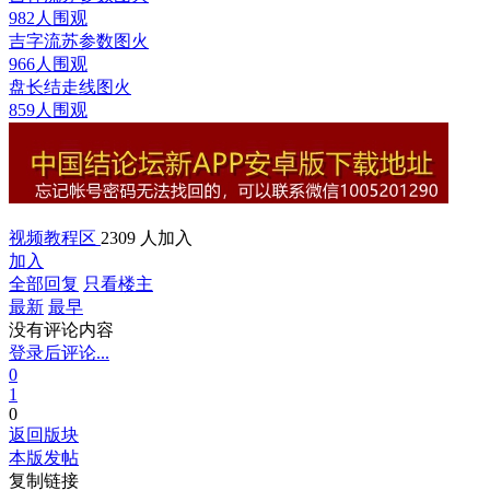
982人围观
吉字流苏参数图
火
966人围观
盘长结走线图
火
859人围观
视频教程区
2309 人加入
加入
全部回复
只看楼主
最新
最早
没有评论内容
登录后评论...
0
1
0
返回版块
本版发帖
复制链接