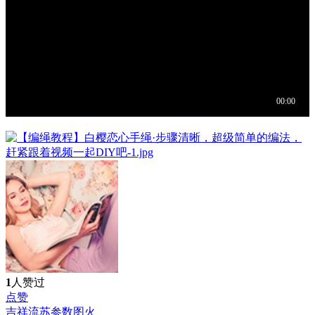
1
人赞过
点赞
吉祥流苏参数图
火