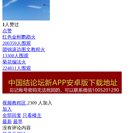
1
人赞过
点赞
红色金刚鹦鹉
火
200359人围观
团锦滚边图文教程
火
13308人围观
菊花编法
火
224811人围观
视频教程区
2309 人加入
加入
全部回复
只看楼主
最新
最早
没有评论内容