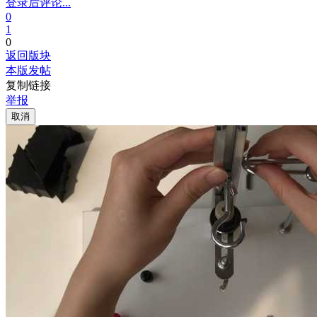
登录后评论...
0
1
0
返回版块
本版发帖
复制链接
举报
取消