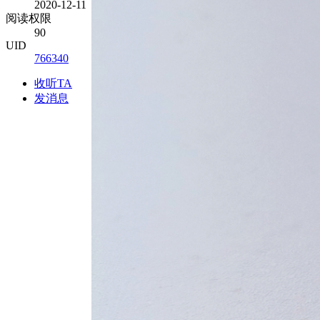
2020-12-11
阅读权限
90
UID
766340
收听TA
发消息