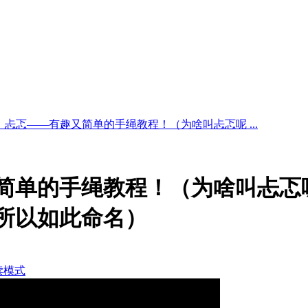
】忐忑——有趣又简单的手绳教程！（为啥叫忐忑呢 ...
简单的手绳教程！（为啥叫忐忑
所以如此命名）
读模式