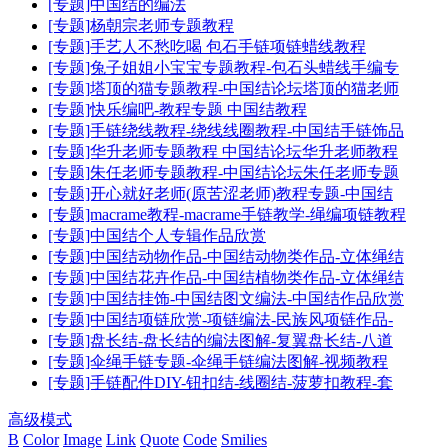
[专题]中国结的编法
[专题]杨朝宗老师专题教程
[专题]手艺人不愁吃喝 包石手链项链蜡线教程
[专题]兔子姐姐小宝宝专题教程-包石头蜡线手编专
[专题]塔顶的猫专题教程-中国结论坛塔顶的猫老师
[专题]快乐编吧-教程专题 中国结教程
[专题]手链绕线教程-绕线线圈教程-中国结手链饰品
[专题]华升老师专题教程 中国结论坛华升老师教程
[专题]朱任老师专题教程-中国结论坛朱任老师专题
[专题]开心就好老师(原苦涩老师)教程专题-中国结
[专题]macrame教程-macrame手链教学-绳编项链教程
[专题]中国结个人专辑作品欣赏
[专题]中国结动物作品-中国结动物类作品-立体绳结
[专题]中国结花卉作品-中国结植物类作品-立体绳结
[专题]中国结挂饰-中国结图文编法-中国结作品欣赏
[专题]中国结项链欣赏-项链编法-民族风项链作品-
[专题]盘长结-盘长结的编法图解-复翼盘长结-八道
[专题]伞绳手链专题-伞绳手链编法图解-视频教程
[专题]手链配件DIY-钮扣结-线圈结-菠萝扣教程-套
高级模式
B
Color
Image
Link
Quote
Code
Smilies