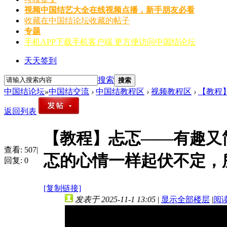
视频
中国结艺大全在线视频点播，新手朋友必看
收藏
在中国结论坛收藏的帖子
专题
手机APP
下载手机客户端 更方便访问中国结论坛
天天签到
搜索
搜索
中国结论坛
»
中国结交流
›
中国结教程区
›
视频教程区
›
【教程
返回列表
【教程】忐忑——有趣又
查看:
507
|
忑的心情一样起伏不定，
回复:
0
[复制链接]
发表于 2025-11-1 13:05
|
显示全部楼层
|
阅