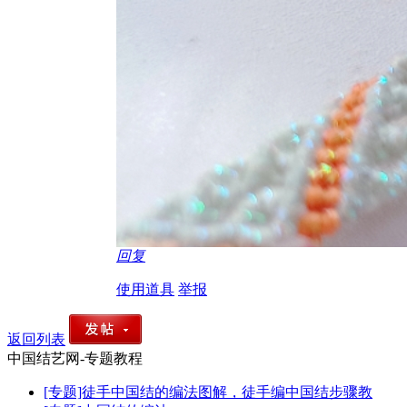
回复
使用道具
举报
返回列表
中国结艺网-专题教程
[专题]徒手中国结的编法图解，徒手编中国结步骤教