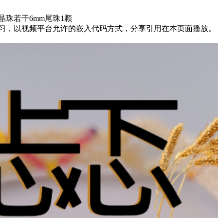
晶珠若干6mm尾珠1颗
8258020为方便结友学习，以视频平台允许的嵌入代码方式，分享引用在本页面播放。