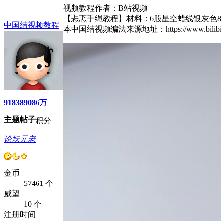
视频教程作者：B站视频
【忐忑手绳教程】材料：6股星空蜡线银灰色8根
中国结视频教程
本中国结视频编法来源地址：https://www.bili
9183
8908
6万
主题
帖子
积分
论坛元老
金币
57461 个
威望
10 个
注册时间