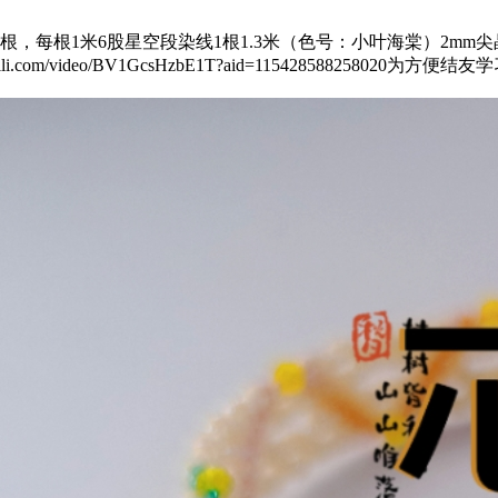
，每根1米6股星空段染线1根1.3米（色号：小叶海棠）2mm尖
bili.com/video/BV1GcsHzbE1T?aid=11542858