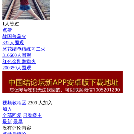
1
人赞过
点赞
战国兽鸟
火
332人围观
冰花结单结练习二
火
316660人围观
红色金刚鹦鹉
火
200359人围观
视频教程区
2309 人加入
加入
全部回复
只看楼主
最新
最早
没有评论内容