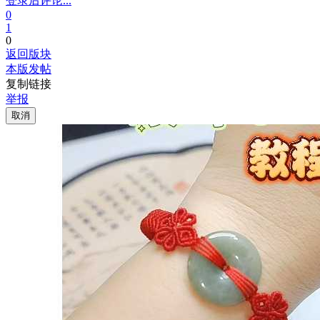
登录后评论...
0
1
0
返回版块
本版发帖
复制链接
举报
取消