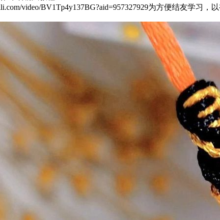
ibili.com/video/BV1Tp4y137BG?aid=9573279