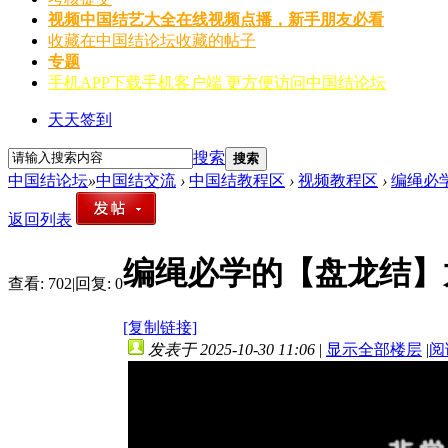
视频
中国结艺大全在线视频点播，新手朋友必看
收藏
在中国结论坛收藏的帖子
专题
手机APP
下载手机客户端 更方便访问中国结论坛
天天签到
搜索
搜索
中国结论坛
»
中国结交流
›
中国结教程区
›
视频教程区
›
编绳必
返回列表
编绳必学的【盘龙结】
查看:
702
|
回复:
0
[复制链接]
发表于 2025-10-30 11:06
|
显示全部楼层
|
阅