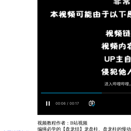
视频教程作者：B站视频
编绳必学的【盘龙结】龙盘柱、盘龙柱的慢动