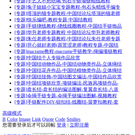
[专题]手艺人不愁吃喝 包石手链项链蜡线教程
[专题]兔子姐姐小宝宝专题教程-包石头蜡线手编专
[专题]塔顶的猫专题教程-中国结论坛塔顶的猫老师
[专题]快乐编吧-教程专题 中国结教程
[专题]手链绕线教程-绕线线圈教程-中国结手链饰品
[专题]华升老师专题教程 中国结论坛华升老师教程
[专题]朱任老师专题教程-中国结论坛朱任老师专题
[专题]开心就好老师(原苦涩老师)教程专题-中国结
[专题]macrame教程-macrame手链教学-绳编项链教程
[专题]中国结个人专辑作品欣赏
[专题]中国结动物作品-中国结动物类作品-立体绳结
[专题]中国结花卉作品-中国结植物类作品-立体绳结
[专题]中国结挂饰-中国结图文编法-中国结作品欣赏
[专题]中国结项链欣赏-项链编法-民族风项链作品-
[专题]盘长结-盘长结的编法图解-复翼盘长结-八道
[专题]伞绳手链专题-伞绳手链编法图解-视频教程
[专题]手链配件DIY-钮扣结-线圈结-菠萝扣教程-套
高级模式
B
Color
Image
Link
Quote
Code
Smilies
您需要登录后才可以回帖
登录
|
立即注册