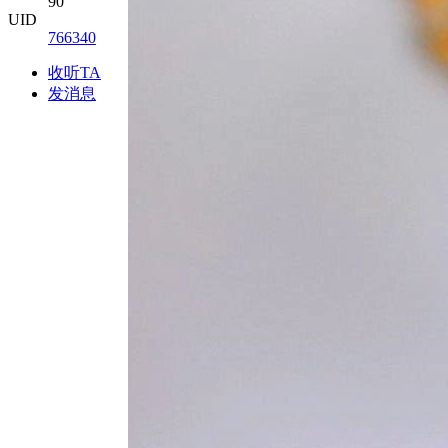
90
UID
766340
收听TA
发消息