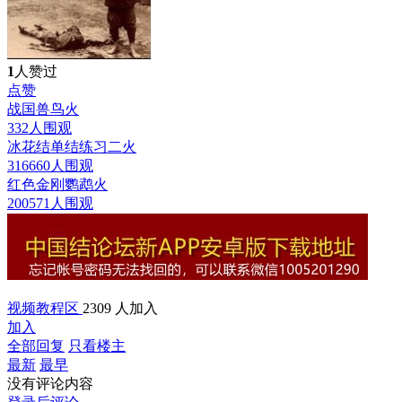
1
人赞过
点赞
战国兽鸟
火
332人围观
冰花结单结练习二
火
316660人围观
红色金刚鹦鹉
火
200571人围观
视频教程区
2309 人加入
加入
全部回复
只看楼主
最新
最早
没有评论内容