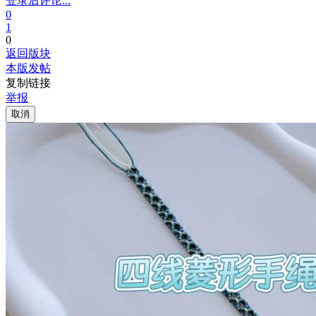
登录后评论...
0
1
0
返回版块
本版发帖
复制链接
举报
取消