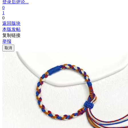
登录后评论...
0
1
0
返回版块
本版发帖
复制链接
举报
取消