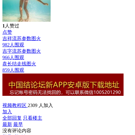
1
人赞过
点赞
吉祥流苏参数图
火
982人围观
吉字流苏参数图
火
966人围观
盘长结走线图
火
859人围观
视频教程区
2309 人加入
加入
全部回复
只看楼主
最新
最早
没有评论内容