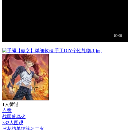
1
人赞过
点赞
战国兽鸟
火
332人围观
冰花结单结练习二
火