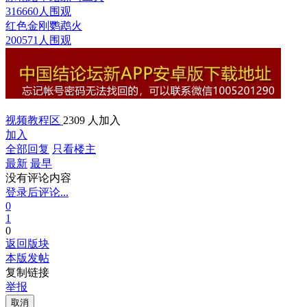
316660人围观
红色金刚鹦鹉
火
200571人围观
视频教程区
2309 人加入
加入
全部回复
只看楼主
最新
最早
没有评论内容
登录后评论...
0
1
0
返回版块
本版发帖
复制链接
举报
取消