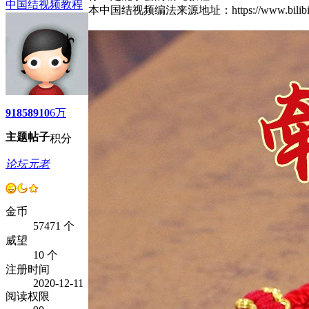
中国结视频教程
本中国结视频编法来源地址：https://www.bil
9185
8910
6万
主题
帖子
积分
论坛元老
金币
57471 个
威望
10 个
注册时间
2020-12-11
阅读权限