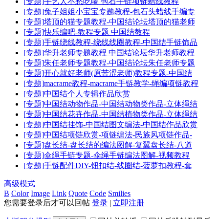
[专题]手艺人不愁吃喝 包石手链项链蜡线教程
[专题]兔子姐姐小宝宝专题教程-包石头蜡线手编专
[专题]塔顶的猫专题教程-中国结论坛塔顶的猫老师
[专题]快乐编吧-教程专题 中国结教程
[专题]手链绕线教程-绕线线圈教程-中国结手链饰品
[专题]华升老师专题教程 中国结论坛华升老师教程
[专题]朱任老师专题教程-中国结论坛朱任老师专题
[专题]开心就好老师(原苦涩老师)教程专题-中国结
[专题]macrame教程-macrame手链教学-绳编项链教程
[专题]中国结个人专辑作品欣赏
[专题]中国结动物作品-中国结动物类作品-立体绳结
[专题]中国结花卉作品-中国结植物类作品-立体绳结
[专题]中国结挂饰-中国结图文编法-中国结作品欣赏
[专题]中国结项链欣赏-项链编法-民族风项链作品-
[专题]盘长结-盘长结的编法图解-复翼盘长结-八道
[专题]伞绳手链专题-伞绳手链编法图解-视频教程
[专题]手链配件DIY-钮扣结-线圈结-菠萝扣教程-套
高级模式
B
Color
Image
Link
Quote
Code
Smilies
您需要登录后才可以回帖
登录
|
立即注册