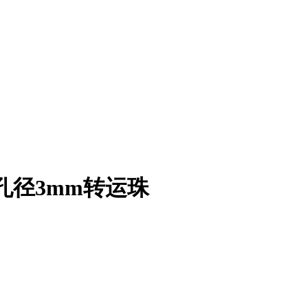
孔径3mm转运珠