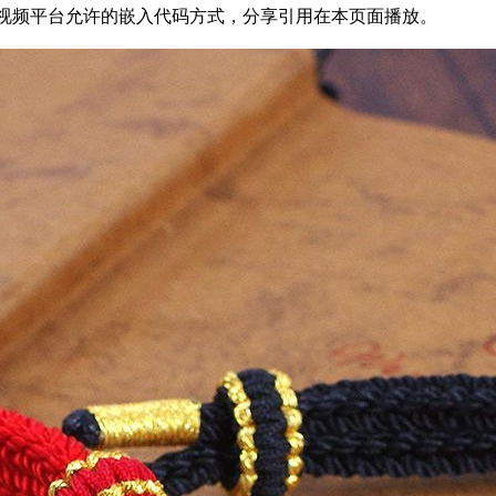
58为方便结友学习，以视频平台允许的嵌入代码方式，分享引用在本页面播放。