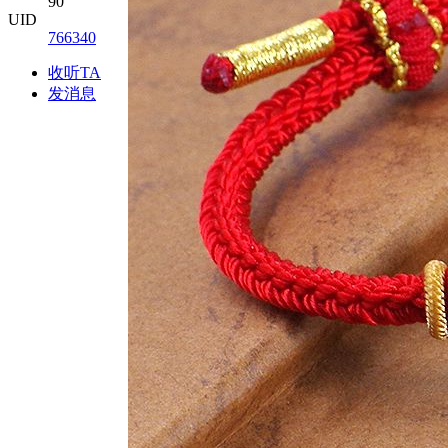
90
UID
766340
收听TA
发消息