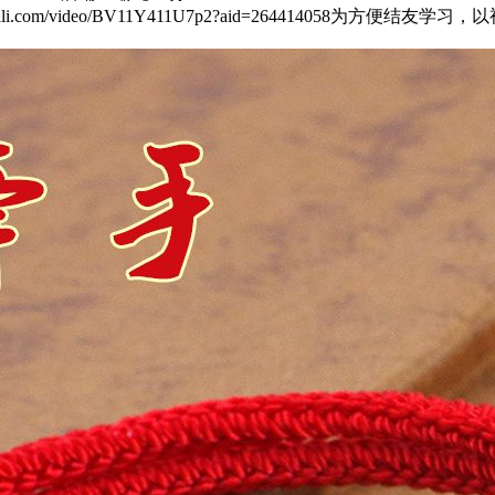
ibili.com/video/BV11Y411U7p2?aid=2644140