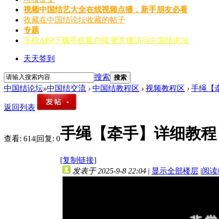
视频
中国结艺大全在线视频点播，新手朋友必看
收藏
在中国结论坛收藏的帖子
专题
手机APP
下载手机客户端 更方便访问中国结论坛
天天签到
搜索
搜索
中国结论坛
»
中国结交流
›
中国结教程区
›
视频教程区
›
手绳【牵
返回列表
手绳【牵手】详细教程 
查看:
614
|
回复:
0
[复制链接]
发表于 2025-9-8 22:04
|
显示全部楼层
|
阅读