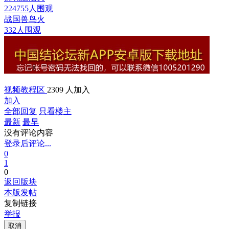
224755人围观
战国兽鸟
火
332人围观
视频教程区
2309 人加入
加入
全部回复
只看楼主
最新
最早
没有评论内容
登录后评论...
0
1
0
返回版块
本版发帖
复制链接
举报
取消