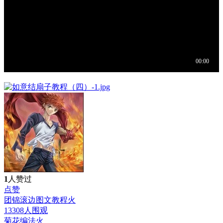
1
人赞过
点赞
团锦滚边图文教程
火
13308人围观
菊花编法
火