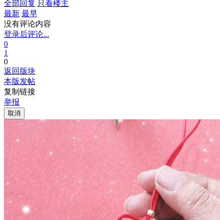
全部回复
只看楼主
最新
最早
没有评论内容
登录后评论...
0
1
0
返回版块
本版发帖
复制链接
举报
取消