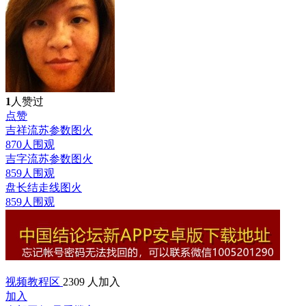
1
人赞过
点赞
吉祥流苏参数图
火
870人围观
吉字流苏参数图
火
859人围观
盘长结走线图
火
859人围观
视频教程区
2309 人加入
加入