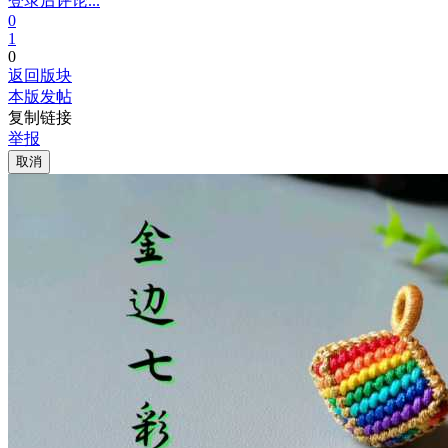
登录后评论...
0
1
0
返回版块
本版发帖
复制链接
举报
取消