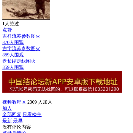
1
人赞过
点赞
吉祥流苏参数图
火
870人围观
吉字流苏参数图
火
859人围观
盘长结走线图
火
859人围观
视频教程区
2309 人加入
加入
全部回复
只看楼主
最新
最早
没有评论内容