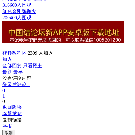
316660人围观
红色金刚鹦鹉
火
200466人围观
视频教程区
2309 人加入
加入
全部回复
只看楼主
最新
最早
没有评论内容
登录后评论...
0
1
0
返回版块
本版发帖
复制链接
举报
取消