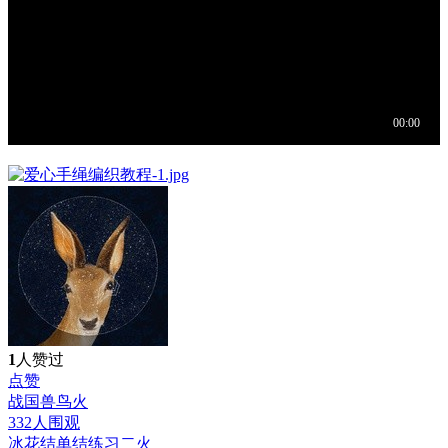
1
人赞过
点赞
战国兽鸟
火
332人围观
冰花结单结练习二
火