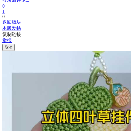
登录后评论...
0
1
0
返回版块
本版发帖
复制链接
举报
取消