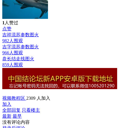
1
人赞过
点赞
吉祥流苏参数图
火
982人围观
吉字流苏参数图
火
966人围观
盘长结走线图
火
859人围观
视频教程区
2309 人加入
加入
全部回复
只看楼主
最新
最早
没有评论内容