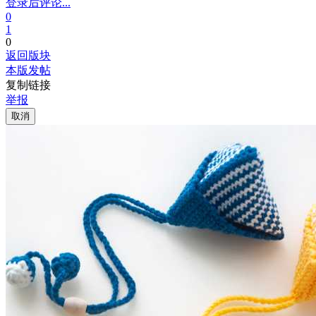
登录后评论...
0
1
0
返回版块
本版发帖
复制链接
举报
取消