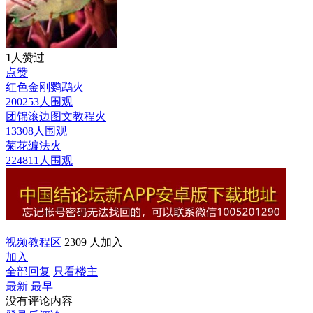
1
人赞过
点赞
红色金刚鹦鹉
火
200253人围观
团锦滚边图文教程
火
13308人围观
菊花编法
火
224811人围观
视频教程区
2309 人加入
加入
全部回复
只看楼主
最新
最早
没有评论内容