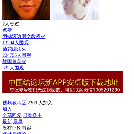
2
人赞过
点赞
团锦滚边图文教程
火
13204人围观
菊花编法
火
224755人围观
战国兽鸟
火
332人围观
视频教程区
2309 人加入
加入
全部回复
只看楼主
最新
最早
没有评论内容