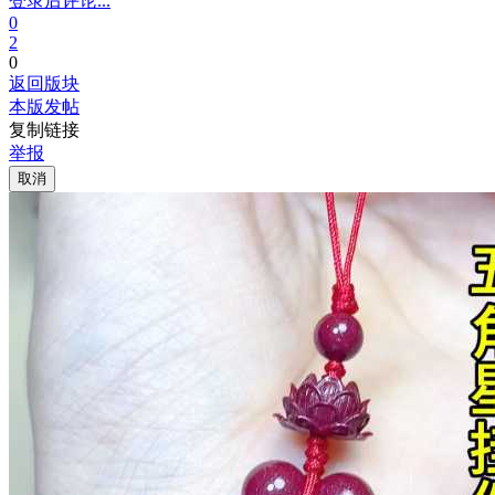
登录后评论...
0
2
0
返回版块
本版发帖
复制链接
举报
取消