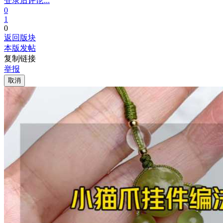
登录后评论...
0
1
0
返回版块
本版发帖
复制链接
举报
取消