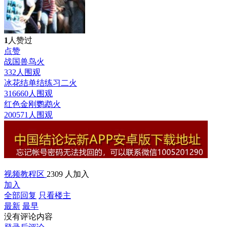
1
人赞过
点赞
战国兽鸟
火
332人围观
冰花结单结练习二
火
316660人围观
红色金刚鹦鹉
火
200571人围观
视频教程区
2309 人加入
加入
全部回复
只看楼主
最新
最早
没有评论内容