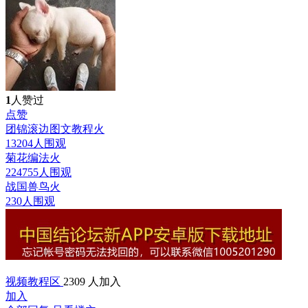
1
人赞过
点赞
团锦滚边图文教程
火
13204人围观
菊花编法
火
224755人围观
战国兽鸟
火
230人围观
视频教程区
2309 人加入
加入