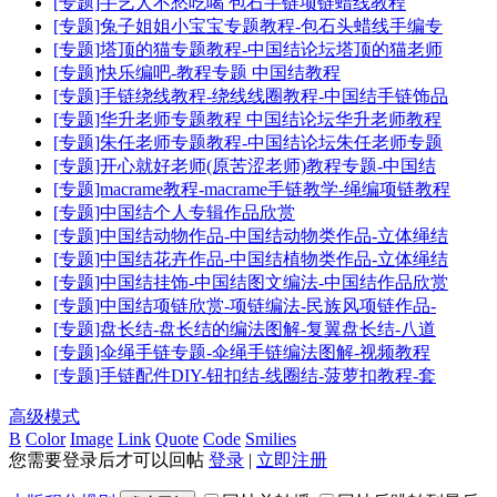
[专题]手艺人不愁吃喝 包石手链项链蜡线教程
[专题]兔子姐姐小宝宝专题教程-包石头蜡线手编专
[专题]塔顶的猫专题教程-中国结论坛塔顶的猫老师
[专题]快乐编吧-教程专题 中国结教程
[专题]手链绕线教程-绕线线圈教程-中国结手链饰品
[专题]华升老师专题教程 中国结论坛华升老师教程
[专题]朱任老师专题教程-中国结论坛朱任老师专题
[专题]开心就好老师(原苦涩老师)教程专题-中国结
[专题]macrame教程-macrame手链教学-绳编项链教程
[专题]中国结个人专辑作品欣赏
[专题]中国结动物作品-中国结动物类作品-立体绳结
[专题]中国结花卉作品-中国结植物类作品-立体绳结
[专题]中国结挂饰-中国结图文编法-中国结作品欣赏
[专题]中国结项链欣赏-项链编法-民族风项链作品-
[专题]盘长结-盘长结的编法图解-复翼盘长结-八道
[专题]伞绳手链专题-伞绳手链编法图解-视频教程
[专题]手链配件DIY-钮扣结-线圈结-菠萝扣教程-套
高级模式
B
Color
Image
Link
Quote
Code
Smilies
您需要登录后才可以回帖
登录
|
立即注册