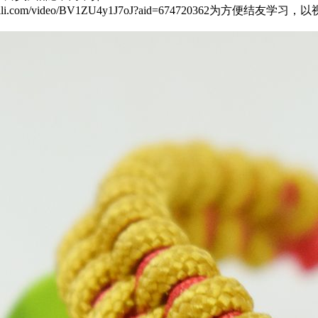
ibili.com/video/BV1ZU4y1J7oJ?aid=6747203