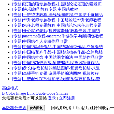
[专题]塔顶的猫专题教程-中国结论坛塔顶的猫老师
[专题]快乐编吧-教程专题 中国结教程
[专题]手链绕线教程-绕线线圈教程-中国结手链饰品
[专题]华升老师专题教程 中国结论坛华升老师教程
[专题]朱任老师专题教程-中国结论坛朱任老师专题
[专题]开心就好老师(原苦涩老师)教程专题-中国结
[专题]macrame教程-macrame手链教学-绳编项链教程
[专题]中国结个人专辑作品欣赏
[专题]中国结动物作品-中国结动物类作品-立体绳结
[专题]中国结花卉作品-中国结植物类作品-立体绳结
[专题]中国结挂饰-中国结图文编法-中国结作品欣赏
[专题]中国结项链欣赏-项链编法-民族风项链作品-
[专题]盘长结-盘长结的编法图解-复翼盘长结-八道
[专题]伞绳手链专题-伞绳手链编法图解-视频教程
[专题]手链配件DIY-钮扣结-线圈结-菠萝扣教程-套
高级模式
B
Color
Image
Link
Quote
Code
Smilies
您需要登录后才可以回帖
登录
|
立即注册
本版积分规则
回帖并转播
回帖后跳转到最后一
发表回复