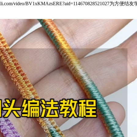
bili.com/video/BV1xKMAzsERE?aid=11467082