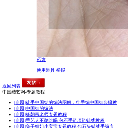
回复
使用道具
举报
返回列表
中国结艺网-专题教程
[专题]徒手中国结的编法图解，徒手编中国结步骤教
[专题]中国结的编法
[专题]杨朝宗老师专题教程
[专题]手艺人不愁吃喝 包石手链项链蜡线教程
[专题]兔子姐姐小宝宝专题教程-包石头蜡线手编专