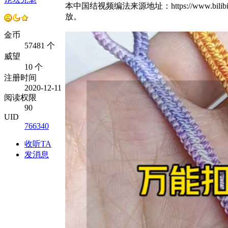
本中国结视频编法来源地址：https://www.bili
放。
金币
57481 个
威望
10 个
注册时间
2020-12-11
阅读权限
90
UID
766340
收听TA
发消息