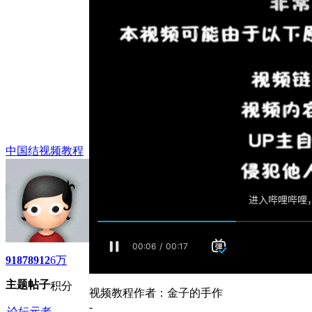
中国结视频教程
9187
8912
6万
主题
帖子
积分
视频教程作者：金子的手作
-
论坛元老