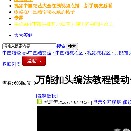
视频
中国结艺大全在线视频点播，新手朋友必看
收藏
在中国结论坛收藏的帖子
专题
手机APP
下载手机客户端 更方便访问中国结论坛
天天签到
搜索
搜索
中国结论坛
»
中国结交流
›
中国结教程区
›
视频教程区
›
万能扣
返回列表
万能扣头编法教程慢动
查看:
603
|
回复:
0
[复制链接]
发表于 2025-8-18 11:27
|
显示全部楼层
|
阅