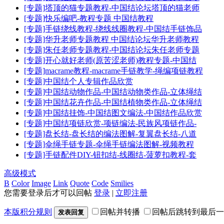
[专题]塔顶的猫专题教程-中国结论坛塔顶的猫老师
[专题]快乐编吧-教程专题 中国结教程
[专题]手链绕线教程-绕线线圈教程-中国结手链饰品
[专题]华升老师专题教程 中国结论坛华升老师教程
[专题]朱任老师专题教程-中国结论坛朱任老师专题
[专题]开心就好老师(原苦涩老师)教程专题-中国结
[专题]macrame教程-macrame手链教学-绳编项链教程
[专题]中国结个人专辑作品欣赏
[专题]中国结动物作品-中国结动物类作品-立体绳结
[专题]中国结花卉作品-中国结植物类作品-立体绳结
[专题]中国结挂饰-中国结图文编法-中国结作品欣赏
[专题]中国结项链欣赏-项链编法-民族风项链作品-
[专题]盘长结-盘长结的编法图解-复翼盘长结-八道
[专题]伞绳手链专题-伞绳手链编法图解-视频教程
[专题]手链配件DIY-钮扣结-线圈结-菠萝扣教程-套
高级模式
B
Color
Image
Link
Quote
Code
Smilies
您需要登录后才可以回帖
登录
|
立即注册
本版积分规则
回帖并转播
回帖后跳转到最后一
发表回复