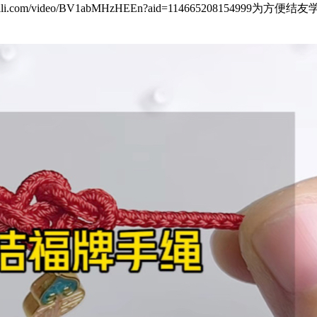
bili.com/video/BV1abMHzHEEn?aid=11466520