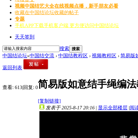
视频
中国结艺大全在线视频点播，新手朋友必看
收藏
在中国结论坛收藏的帖子
专题
手机APP
下载手机客户端 更方便访问中国结论坛
天天签到
搜索
搜索
中国结论坛
»
中国结交流
›
中国结教程区
›
视频教程区
›
简易版
返回列表
简易版如意结手绳编法
查看:
613
|
回复:
0
[复制链接]
发表于 2025-8-17 20:16
|
显示全部楼层
|
阅