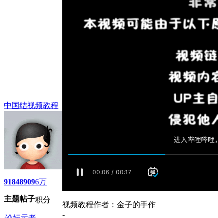
中国结视频教程
9184
8909
6万
主题
帖子
积分
视频教程作者：金子的手作
-
论坛元老