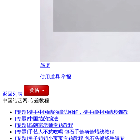
回复
使用道具
举报
返回列表
中国结艺网-专题教程
[专题]徒手中国结的编法图解，徒手编中国结步骤教
[专题]中国结的编法
[专题]杨朝宗老师专题教程
[专题]手艺人不愁吃喝 包石手链项链蜡线教程
[专题]兔子姐姐小宝宝专题教程-包石头蜡线手编专