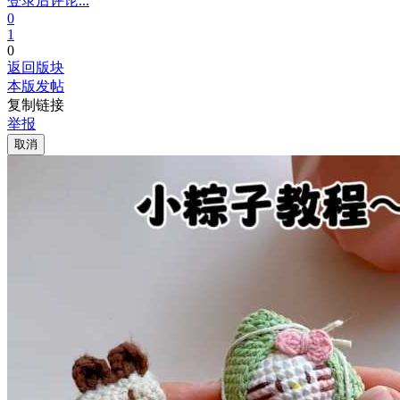
登录后评论...
0
1
0
返回版块
本版发帖
复制链接
举报
取消