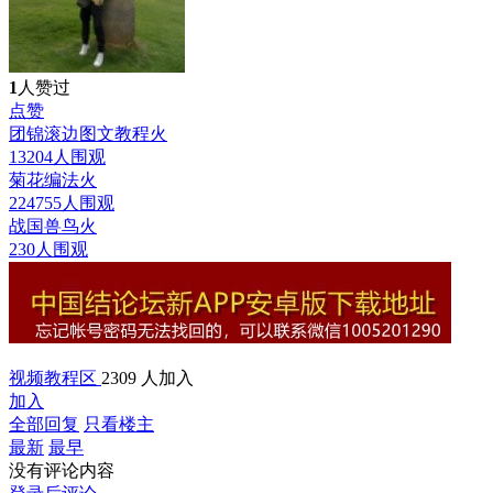
1
人赞过
点赞
团锦滚边图文教程
火
13204人围观
菊花编法
火
224755人围观
战国兽鸟
火
230人围观
视频教程区
2309 人加入
加入
全部回复
只看楼主
最新
最早
没有评论内容