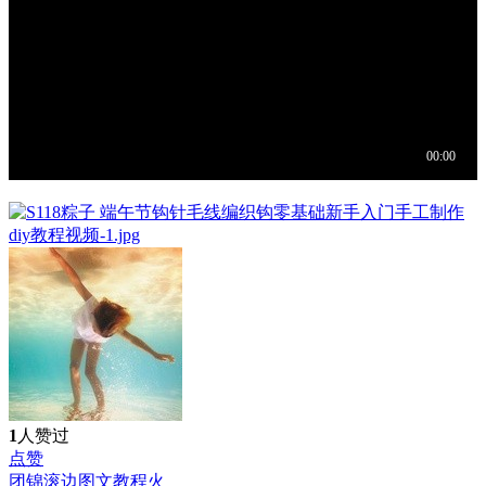
1
人赞过
点赞
团锦滚边图文教程
火