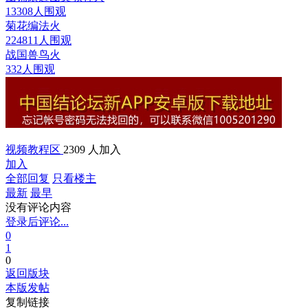
13308人围观
菊花编法
火
224811人围观
战国兽鸟
火
332人围观
视频教程区
2309 人加入
加入
全部回复
只看楼主
最新
最早
没有评论内容
登录后评论...
0
1
0
返回版块
本版发帖
复制链接