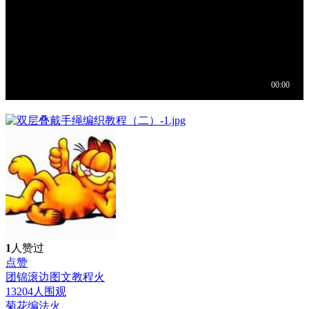
1
人赞过
点赞
团锦滚边图文教程
火
13204人围观
菊花编法
火