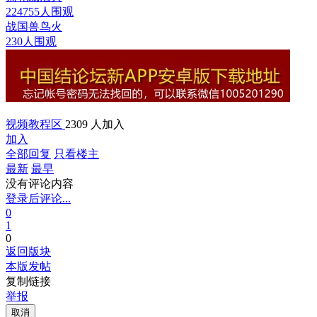
224755人围观
战国兽鸟
火
230人围观
视频教程区
2309 人加入
加入
全部回复
只看楼主
最新
最早
没有评论内容
登录后评论...
0
1
0
返回版块
本版发帖
复制链接
举报
取消