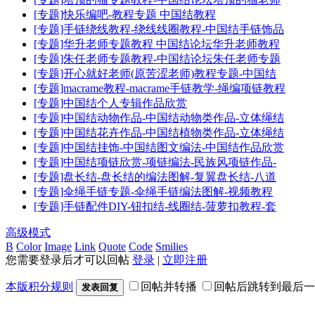
[专题]快乐编吧-教程专题 中国结教程
[专题]手链绕线教程-绕线线圈教程-中国结手链饰品
[专题]华升老师专题教程 中国结论坛华升老师教程
[专题]朱任老师专题教程-中国结论坛朱任老师专题
[专题]开心就好老师(原苦涩老师)教程专题-中国结
[专题]macrame教程-macrame手链教学-绳编项链教程
[专题]中国结个人专辑作品欣赏
[专题]中国结动物作品-中国结动物类作品-立体绳结
[专题]中国结花卉作品-中国结植物类作品-立体绳结
[专题]中国结挂饰-中国结图文编法-中国结作品欣赏
[专题]中国结项链欣赏-项链编法-民族风项链作品-
[专题]盘长结-盘长结的编法图解-复翼盘长结-八道
[专题]伞绳手链专题-伞绳手链编法图解-视频教程
[专题]手链配件DIY-钮扣结-线圈结-菠萝扣教程-套
高级模式
B
Color
Image
Link
Quote
Code
Smilies
您需要登录后才可以回帖
登录
|
立即注册
本版积分规则
回帖并转播
回帖后跳转到最后一
发表回复