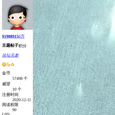
9190
8915
6万
主题
帖子
积分
论坛元老
金币
57498 个
威望
10 个
注册时间
2020-12-11
阅读权限
90
UID