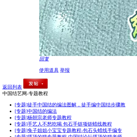
回复
使用道具
举报
返回列表
中国结艺网-专题教程
[专题]徒手中国结的编法图解，徒手编中国结步骤教
[专题]中国结的编法
[专题]杨朝宗老师专题教程
[专题]手艺人不愁吃喝 包石手链项链蜡线教程
[专题]兔子姐姐小宝宝专题教程-包石头蜡线手编专
[专题]塔顶的猫专题教程-中国结论坛塔顶的猫老师