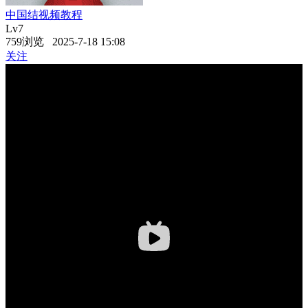
中国结视频教程
Lv7
759浏览 2025-7-18 15:08
关注