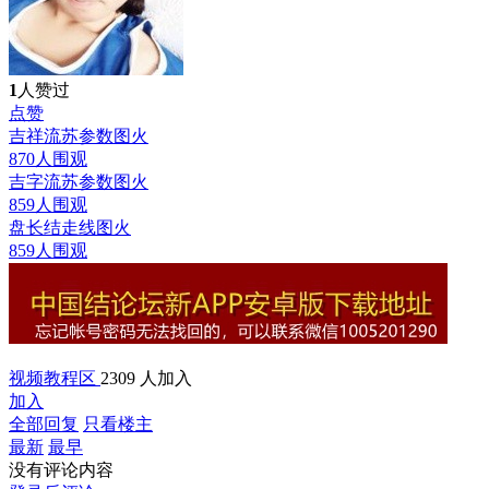
1
人赞过
点赞
吉祥流苏参数图
火
870人围观
吉字流苏参数图
火
859人围观
盘长结走线图
火
859人围观
视频教程区
2309 人加入
加入
全部回复
只看楼主
最新
最早
没有评论内容