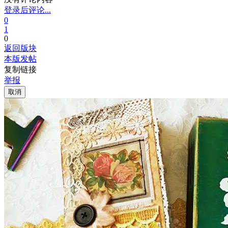
登录后评论...
0
1
0
返回版块
本版发帖
复制链接
举报
取消