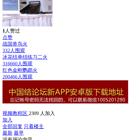
1
人赞过
点赞
战国兽鸟
火
332人围观
冰花结单结练习二
火
316660人围观
红色金刚鹦鹉
火
200466人围观
视频教程区
2309 人加入
加入
全部回复
只看楼主
最新
最早
没有评论内容