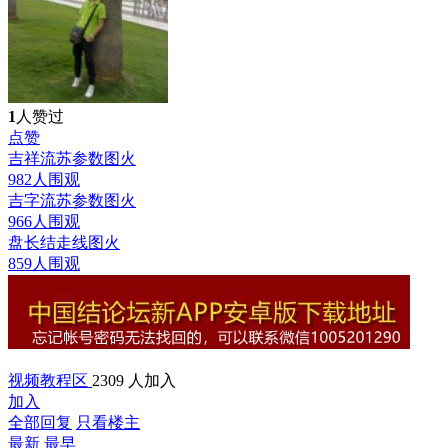
1
人赞过
点赞
吉祥流苏参数图
火
982人围观
吉字流苏参数图
火
966人围观
盘长结走线图
火
859人围观
视频教程区
2309 人加入
加入
全部回复
只看楼主
最新
最早