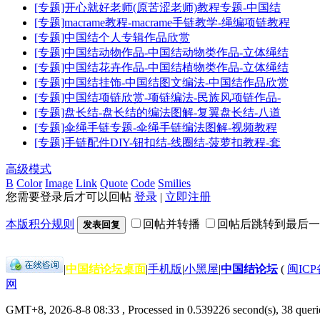
[专题]开心就好老师(原苦涩老师)教程专题-中国结
[专题]macrame教程-macrame手链教学-绳编项链教程
[专题]中国结个人专辑作品欣赏
[专题]中国结动物作品-中国结动物类作品-立体绳结
[专题]中国结花卉作品-中国结植物类作品-立体绳结
[专题]中国结挂饰-中国结图文编法-中国结作品欣赏
[专题]中国结项链欣赏-项链编法-民族风项链作品-
[专题]盘长结-盘长结的编法图解-复翼盘长结-八道
[专题]伞绳手链专题-伞绳手链编法图解-视频教程
[专题]手链配件DIY-钮扣结-线圈结-菠萝扣教程-套
高级模式
B
Color
Image
Link
Quote
Code
Smilies
您需要登录后才可以回帖
登录
|
立即注册
本版积分规则
回帖并转播
回帖后跳转到最后一
发表回复
|
中国结论坛桌面
|
手机版
|
小黑屋
|
中国结论坛
(
闽ICP备
网
GMT+8, 2026-8-8 08:33
, Processed in 0.539226 second(s), 38 queri