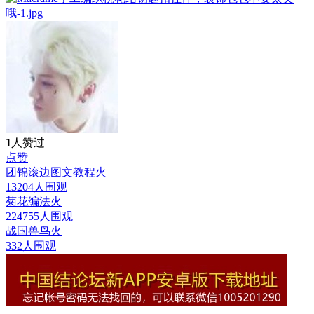
1
人赞过
点赞
团锦滚边图文教程
火
13204人围观
菊花编法
火
224755人围观
战国兽鸟
火
332人围观