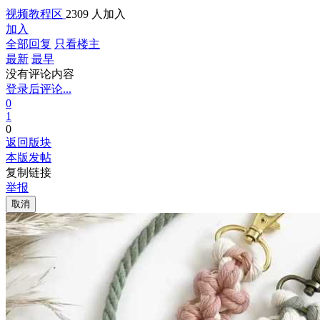
视频教程区
2309 人加入
加入
全部回复
只看楼主
最新
最早
没有评论内容
登录后评论...
0
1
0
返回版块
本版发帖
复制链接
举报
取消