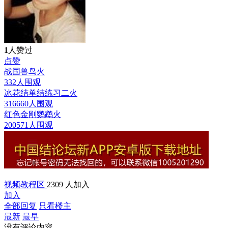
1
人赞过
点赞
战国兽鸟
火
332人围观
冰花结单结练习二
火
316660人围观
红色金刚鹦鹉
火
200571人围观
视频教程区
2309 人加入
加入
全部回复
只看楼主
最新
最早
没有评论内容