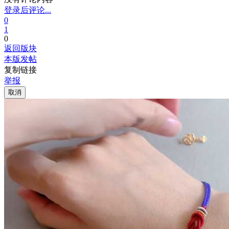
登录后评论...
0
1
0
返回版块
本版发帖
复制链接
举报
取消