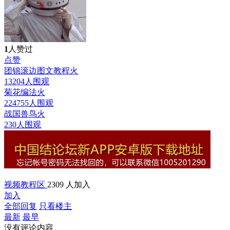
1
人赞过
点赞
团锦滚边图文教程
火
13204人围观
菊花编法
火
224755人围观
战国兽鸟
火
230人围观
视频教程区
2309 人加入
加入
全部回复
只看楼主
最新
最早
没有评论内容