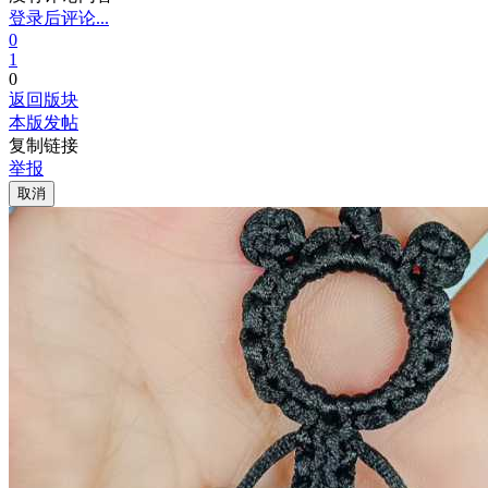
登录后评论...
0
1
0
返回版块
本版发帖
复制链接
举报
取消