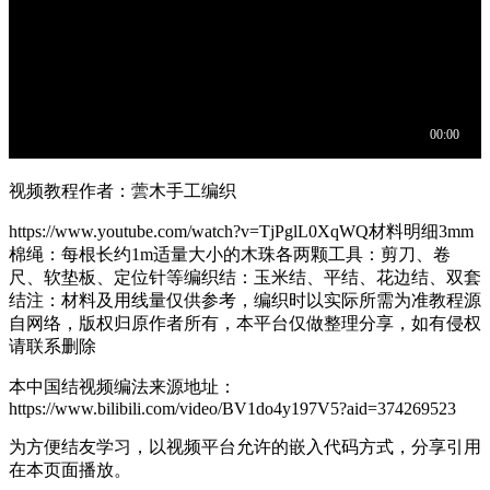
视频教程作者：蕓木手工编织
https://www.youtube.com/watch?v=TjPglL0XqWQ材料明细3mm
棉绳：每根长约1m适量大小的木珠各两颗工具：剪刀、卷
尺、软垫板、定位针等编织结：玉米结、平结、花边结、双套
结注：材料及用线量仅供参考，编织时以实际所需为准教程源
自网络，版权归原作者所有，本平台仅做整理分享，如有侵权
请联系删除
本中国结视频编法来源地址：
https://www.bilibili.com/video/BV1do4y197V5?aid=374269523
为方便结友学习，以视频平台允许的嵌入代码方式，分享引用
在本页面播放。