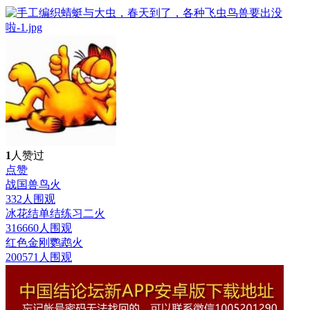
1
人赞过
点赞
战国兽鸟
火
332人围观
冰花结单结练习二
火
316660人围观
红色金刚鹦鹉
火
200571人围观