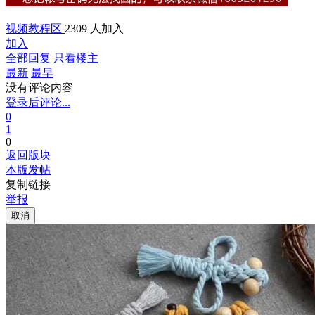
视频教程区
2309 人加入
加入
全部回复
只看楼主
最新
最早
没有评论内容
登录后评论...
0
1
0
返回版块
本版发帖
复制链接
举报
取消