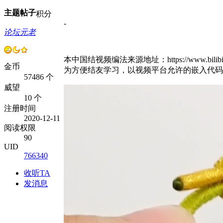
主题
帖子
积分
-
论坛元老
本中国结视频编法来源地址：https://www.bilibili.co
金币
为方便结友学习，以视频平台允许的嵌入代码
57486 个
威望
10 个
注册时间
2020-12-11
阅读权限
90
UID
766340
收听TA
发消息