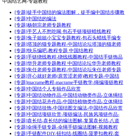
中国结艺网-专题教程
[专题]徒手中国结的编法图解，徒手编中国结步骤教
[专题]中国结的编法
[专题]杨朝宗老师专题教程
[专题]手艺人不愁吃喝 包石手链项链蜡线教程
[专题]兔子姐姐小宝宝专题教程-包石头蜡线手编专
[专题]塔顶的猫专题教程-中国结论坛塔顶的猫老师
[专题]快乐编吧-教程专题 中国结教程
[专题]手链绕线教程-绕线线圈教程-中国结手链饰品
[专题]华升老师专题教程 中国结论坛华升老师教程
[专题]朱任老师专题教程-中国结论坛朱任老师专题
[专题]开心就好老师(原苦涩老师)教程专题-中国结
[专题]macrame教程-macrame手链教学-绳编项链教程
[专题]中国结个人专辑作品欣赏
[专题]中国结动物作品-中国结动物类作品-立体绳结
[专题]中国结花卉作品-中国结植物类作品-立体绳结
[专题]中国结挂饰-中国结图文编法-中国结作品欣赏
[专题]中国结项链欣赏-项链编法-民族风项链作品-
[专题]盘长结-盘长结的编法图解-复翼盘长结-八道
[专题]伞绳手链专题-伞绳手链编法图解-视频教程
[专题]手链配件DIY-钮扣结-线圈结-菠萝扣教程-套