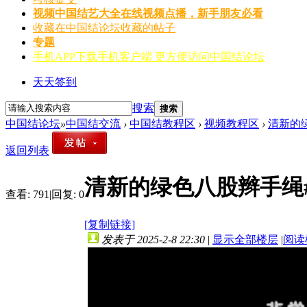
视频
中国结艺大全在线视频点播，新手朋友必看
收藏
在中国结论坛收藏的帖子
专题
手机APP
下载手机客户端 更方便访问中国结论坛
天天签到
搜索
搜索
中国结论坛
»
中国结交流
›
中国结教程区
›
视频教程区
›
清新的绿
返回列表
清新的绿色八股辫手绳#
查看:
791
|
回复:
0
[复制链接]
发表于 2025-2-8 22:30
|
显示全部楼层
|
阅读