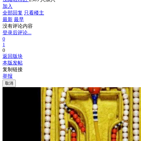
加入
全部回复
只看楼主
最新
最早
没有评论内容
登录后评论...
0
1
0
返回版块
本版发帖
复制链接
举报
取消