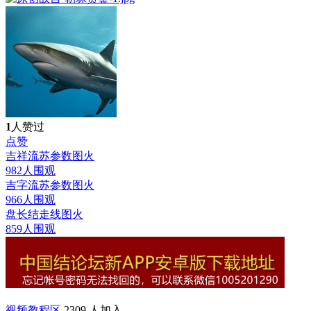
1
人赞过
点赞
吉祥流苏参数图
火
982人围观
吉字流苏参数图
火
966人围观
盘长结走线图
火
859人围观
视频教程区
2309 人加入