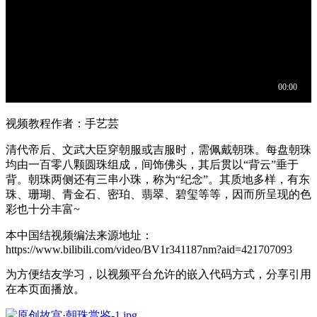
视频教程作者：手艺芸
清代帝后、文武大臣穿朝服或吉服时，需佩戴朝珠。每盘朝珠
均由一百零八颗圆珠组成，间饰佛头，其后贯以“背云”垂于
背。朝珠两侧还有三串小珠，称为“纪念”。其质地多样，有东
珠、珊瑚、青金石、密珀、翡翠、碧玺等等，因而所呈现的色
彩也十分丰富~
本中国结视频编法来源地址：
https://www.bilibili.com/video/BV1r341187nm?aid=421707093
为方便结友学习，以视频平台允许的嵌入代码方式，分享引用
在本页面播放。