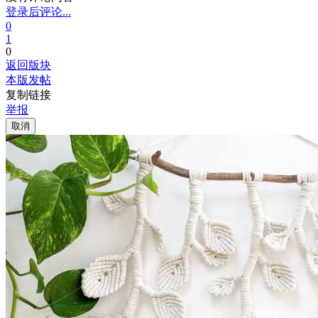
登录后评论...
0
1
0
返回版块
本版发帖
复制链接
举报
取消