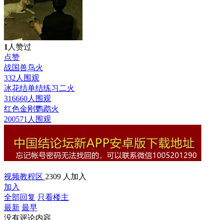
1
人赞过
点赞
战国兽鸟
火
332人围观
冰花结单结练习二
火
316660人围观
红色金刚鹦鹉
火
200571人围观
视频教程区
2309 人加入
加入
全部回复
只看楼主
最新
最早
没有评论内容