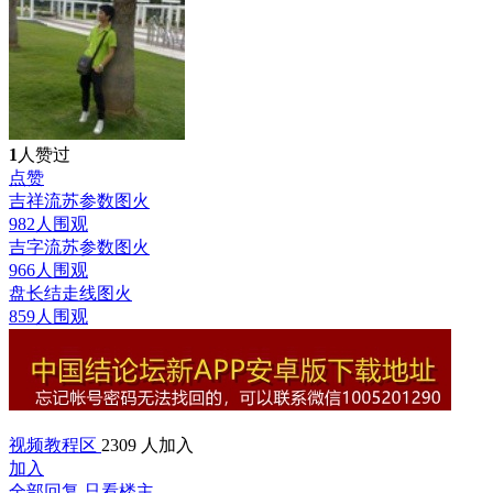
1
人赞过
点赞
吉祥流苏参数图
火
982人围观
吉字流苏参数图
火
966人围观
盘长结走线图
火
859人围观
视频教程区
2309 人加入
加入
全部回复
只看楼主