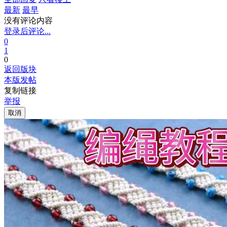
最新
最早
没有评论内容
登录后评论...
0
1
0
返回版块
本版发帖
复制链接
举报
取消