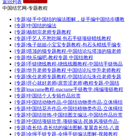
返回列表
中国结艺网-专题教程
[专题]徒手中国结的编法图解，徒手编中国结步骤教
[专题]中国结的编法
[专题]杨朝宗老师专题教程
[专题]手艺人不愁吃喝 包石手链项链蜡线教程
[专题]兔子姐姐小宝宝专题教程-包石头蜡线手编专
[专题]塔顶的猫专题教程-中国结论坛塔顶的猫老师
[专题]快乐编吧-教程专题 中国结教程
[专题]手链绕线教程-绕线线圈教程-中国结手链饰品
[专题]华升老师专题教程 中国结论坛华升老师教程
[专题]朱任老师专题教程-中国结论坛朱任老师专题
[专题]开心就好老师(原苦涩老师)教程专题-中国结
[专题]macrame教程-macrame手链教学-绳编项链教程
[专题]中国结个人专辑作品欣赏
[专题]中国结动物作品-中国结动物类作品-立体绳结
[专题]中国结花卉作品-中国结植物类作品-立体绳结
[专题]中国结挂饰-中国结图文编法-中国结作品欣赏
[专题]中国结项链欣赏-项链编法-民族风项链作品-
[专题]盘长结-盘长结的编法图解-复翼盘长结-八道
[专题]伞绳手链专题-伞绳手链编法图解-视频教程