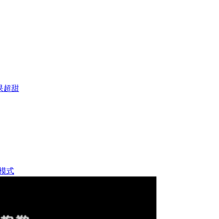
果超甜
模式