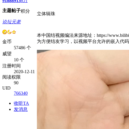
9188
8913
6万
主题
帖子
积分
立体辑珠
论坛元老
本中国结视频编法来源地址：https://www.bilibili.co
为方便结友学习，以视频平台允许的嵌入代码
金币
57486 个
威望
10 个
注册时间
2020-12-11
阅读权限
90
UID
766340
收听TA
发消息