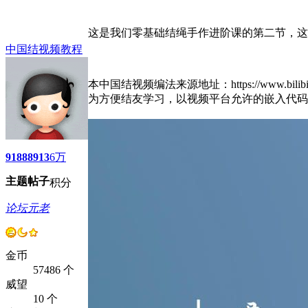
这是我们零基础结绳手作进阶课的第二节，这
中国结视频教程
本中国结视频编法来源地址：https://www.bilibili.c
为方便结友学习，以视频平台允许的嵌入代码
9188
8913
6万
主题
帖子
积分
论坛元老
金币
57486 个
威望
10 个