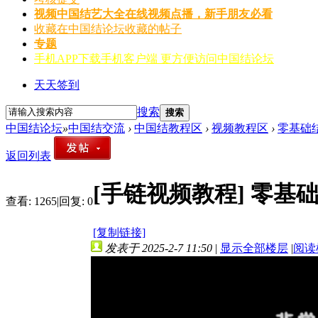
视频
中国结艺大全在线视频点播，新手朋友必看
收藏
在中国结论坛收藏的帖子
专题
手机APP
下载手机客户端 更方便访问中国结论坛
天天签到
搜索
搜索
中国结论坛
»
中国结交流
›
中国结教程区
›
视频教程区
›
零基础结
返回列表
[手链视频教程]
零基础
查看:
1265
|
回复:
0
[复制链接]
发表于 2025-2-7 11:50
|
显示全部楼层
|
阅读