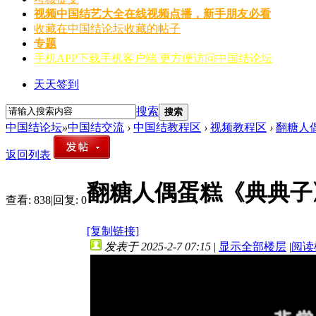
视频
中国结艺大全在线视频点播，新手朋友必看
收藏
在中国结论坛收藏的帖子
专题
手机APP
下载手机客户端 更方便访问中国结论坛
天天签到
搜索
搜索
中国结论坛
»
中国结交流
›
中国结教程区
›
视频教程区
›
翻糖人偶
返回列表
翻糖人偶蛋糕《典典子
查看:
838
|
回复:
0
[复制链接]
发表于 2025-2-7 07:15
|
显示全部楼层
|
阅读