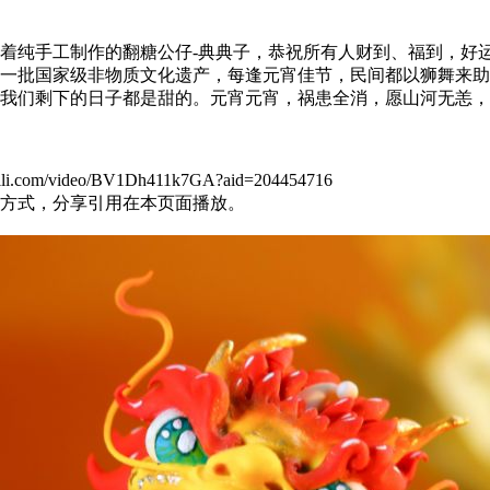
着纯手工制作的翻糖公仔-典典子，恭祝所有人财到、福到，好
了第一批国家级非物质文化遗产，每逢元宵佳节，民间都以狮舞来
我们剩下的日子都是甜的。元宵元宵，祸患全消，愿山河无恙，
om/video/BV1Dh411k7GA?aid=204454716
方式，分享引用在本页面播放。