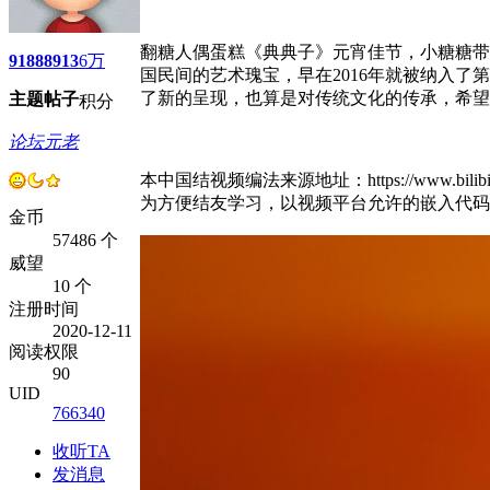
翻糖人偶蛋糕《典典子》元宵佳节，小糖糖带
9188
8913
6万
国民间的艺术瑰宝，早在2016年就被纳入
了新的呈现，也算是对传统文化的传承，希望
主题
帖子
积分
论坛元老
本中国结视频编法来源地址：https://www.bilibili.c
为方便结友学习，以视频平台允许的嵌入代码
金币
57486 个
威望
10 个
注册时间
2020-12-11
阅读权限
90
UID
766340
收听TA
发消息